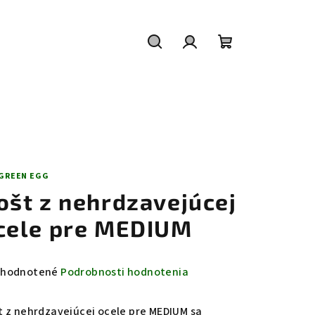
Hľadať
Prihlásenie
Nákupný
košík
 GREEN EGG
ošt z nehrdzavejúcej
cele pre MEDIUM
emerné
hodnotené
Podrobnosti hodnotenia
notenie
duktu
t z nehrdzavejúcej ocele pre MEDIUM sa