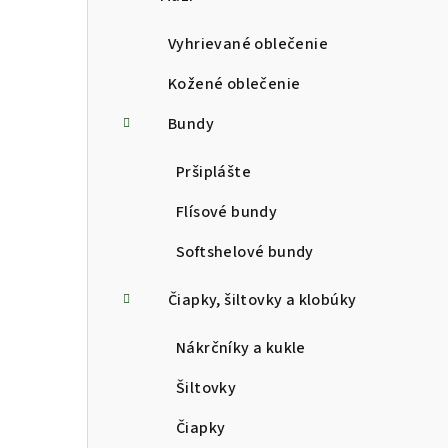
p
a
Vyhrievané oblečenie
n
Kožené oblečenie
e
Bundy
l
Pršiplášte
Flísové bundy
Softshelové bundy
Čiapky, šiltovky a klobúky
Nákrčníky a kukle
Šiltovky
Čiapky