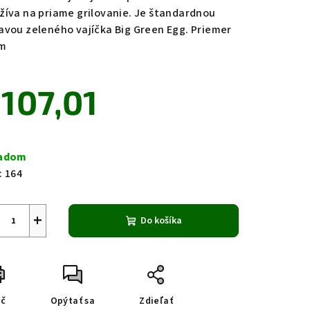
žíva na priame grilovanie. Je štandardnou
avou zeleného vajíčka Big Green Egg. Priemer
m
zdičiek.
107,01
notková
a:
ladom
:
164
+
Do košíka
ač
Opýtať sa
Zdieľať