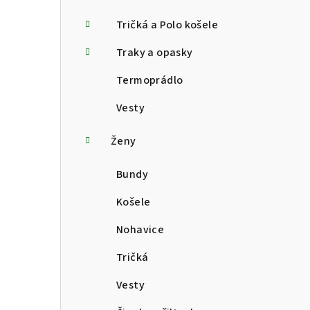
Tričká a Polo košele
Traky a opasky
Termoprádlo
Vesty
Ženy
Bundy
Košele
Nohavice
Tričká
Vesty