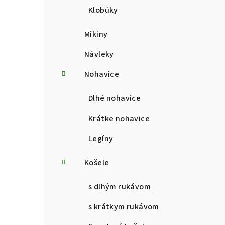
Klobúky
Mikiny
Návleky
Nohavice
Dlhé nohavice
Krátke nohavice
Legíny
Košele
s dlhým rukávom
s krátkym rukávom