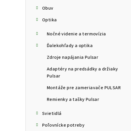
Obuv
Optika
Nočné videnie a termovízia
Ďalekohľady a optika
Zdroje napájania Pulsar
Adaptéry na predsádky a držiaky
Pulsar
Montáže pre zameriavače PULSAR
Remienky a tašky Pulsar
Svietidlá
Poľovnícke potreby