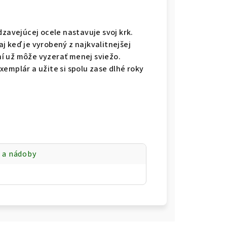
dzavejúcej ocele nastavuje svoj krk.
 aj keď je vyrobený z najkvalitnejšej
í už môže vyzerať menej sviežo.
emplár a užite si spolu zase dlhé roky
 a nádoby