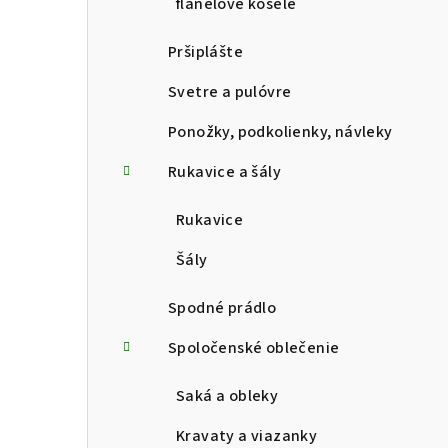
flanelové košele
Pršiplášte
Svetre a pulóvre
Ponožky, podkolienky, návleky
Rukavice a šály
Rukavice
Šály
Spodné prádlo
Spoločenské oblečenie
Saká a obleky
Kravaty a viazanky