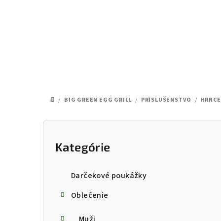
Prejsť
na
obsah
/
BIG GREEN EGG GRILL
/
PRÍSLUŠENSTVO
/
HRNCE
DOMOV
B
o
Kategórie
Preskočiť
kategórie
č
Darčekové poukážky
n
Oblečenie
ý
Muži