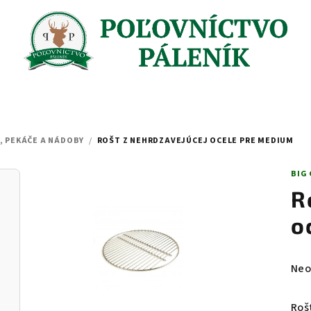
, PEKÁČE A NÁDOBY
/
ROŠT Z NEHRDZAVEJÚCEJ OCELE PRE MEDIUM
BIG
R
o
Pri
Neo
hod
pro
Roš