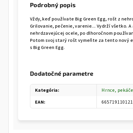
Podrobný popis
Vždy, keď používate Big Green Egg, rošt z nehr
Grilovanie, pečenie, varenie... Vydrží všetko. A
nehrdzavejúcej ocele, po dlhoročnom používan
Potom svoj starý rošt vymeňte za tento nový ex
s Big Green Egg.
Dodatočné parametre
Kategória
:
Hrnce, pekáče
EAN
:
665719110121