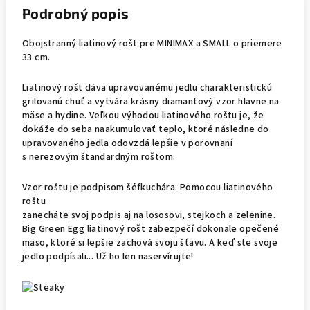
Podrobný popis
Obojstranný liatinový rošt pre MINIMAX a SMALL o priemere
33 cm.
Liatinový rošt dáva upravovanému jedlu charakteristickú
grilovanú chuť a vytvára krásny diamantový vzor hlavne na
mäse a hydine. Veľkou výhodou liatinového roštu je, že
dokáže do seba naakumulovať teplo, ktoré následne do
upravovaného jedla odovzdá lepšie v porovnaní
s nerezovým štandardným roštom.
Vzor roštu je podpisom šéfkuchára. Pomocou liatinového
roštu
zanecháte svoj podpis aj na lososovi, stejkoch a zelenine.
Big Green Egg liatinový rošt zabezpečí dokonale opečené
mäso, ktoré si lepšie zachová svoju šťavu. A keď ste svoje
jedlo podpísali... Už ho len naservírujte!