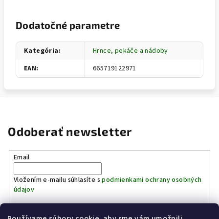
Dodatočné parametre
Kategória
:
Hrnce, pekáče a nádoby
EAN
:
665719122971
Odoberať newsletter
Email
Vložením e-mailu súhlasíte s
podmienkami ochrany osobných
údajov
Používame súbory cookie, aby sme vám umožnili
Prihlásiť sa