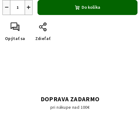
−
+
Do košíka
Opýtať sa
Zdieľať
DOPRAVA ZADARMO
pri nákupe nad 100€