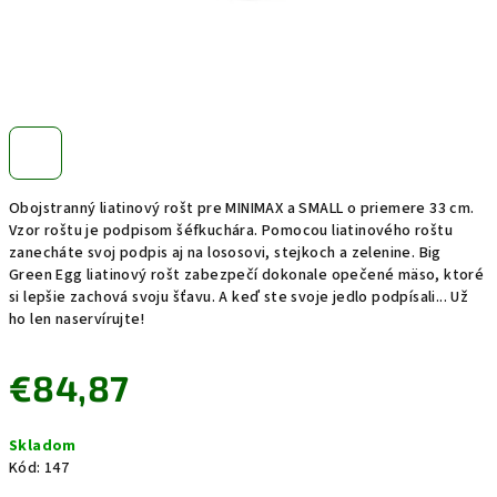
Obojstranný liatinový rošt pre MINIMAX a SMALL o priemere 33 cm.
Vzor roštu je podpisom šéfkuchára. Pomocou liatinového roštu
zanecháte svoj podpis aj na lososovi, stejkoch a zelenine. Big
Green Egg liatinový rošt zabezpečí dokonale opečené mäso, ktoré
si lepšie zachová svoju šťavu. A keď ste svoje jedlo podpísali... Už
ho len naservírujte!
€84,87
Jednotková
Skladom
cena:
Kód:
147