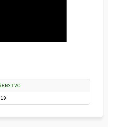
UŠENSTVO
719