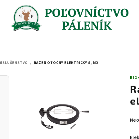
RÍSLUŠENSTVO
/
RAŽEŇ OTOČNÝ ELEKTRICKÝ S, MX
BIG
R
e
Pri
Neo
hod
pro
Ele