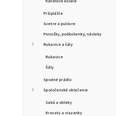
flanelové košele
Pršiplášte
Svetre a pulóvre
Ponožky, podkolienky, návleky
Rukavice a šály
Rukavice
Šály
Spodné prádlo
Spoločenské oblečenie
Saká a obleky
Kravaty a viazanky