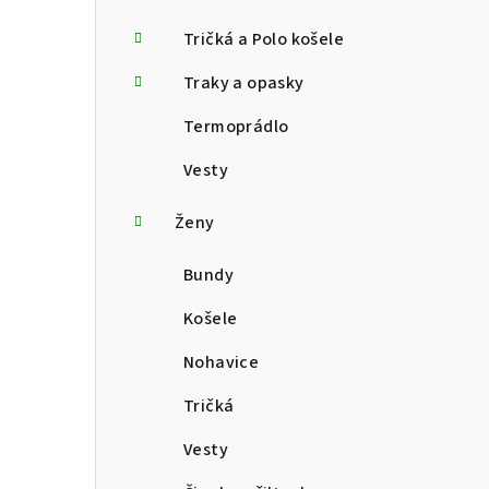
Tričká a Polo košele
Traky a opasky
Termoprádlo
Vesty
Ženy
Bundy
Košele
Nohavice
Tričká
Vesty