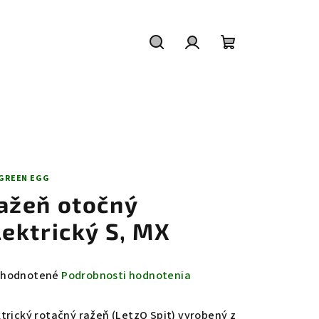
Hľadať
Prihlásenie
Nákupný
košík
 GREEN EGG
ažeň otočný
lektrický S, MX
emerné
hodnotené
Podrobnosti hodnotenia
notenie
duktu
ktrický rotačný ražeň (LetzQ Spit) vyrobený z