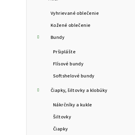
p
a
Vyhrievané oblečenie
n
Kožené oblečenie
e
Bundy
l
Pršiplášte
Flísové bundy
Softshelové bundy
Čiapky, šiltovky a klobúky
Nákrčníky a kukle
Šiltovky
Čiapky