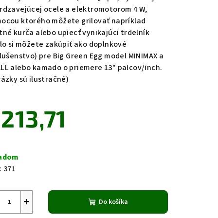
rdzavejúcej ocele a elektromotorom 4 W,
ocou ktorého môžete grilovať napríklad
tné kurča alebo upiecť vynikajúci trdelník
dlo si môžete zakúpiť ako doplnkové
zdičiek.
slušenstvo) pre Big Green Egg model MINIMAX a
LL alebo kamado o priemere 13" palcov/inch.
rázky sú ilustračné)
213,71
notková
a:
ladom
:
371
+
Do košíka