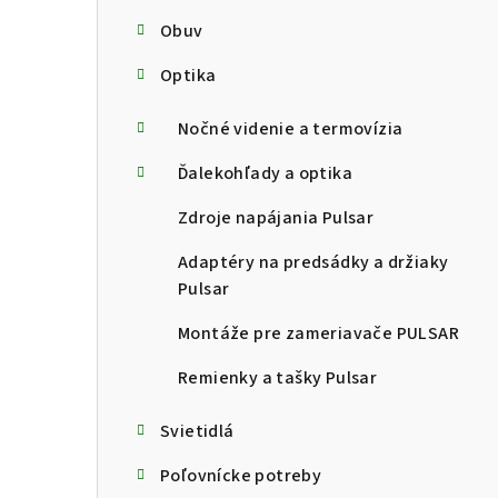
Obuv
Optika
Nočné videnie a termovízia
Ďalekohľady a optika
Zdroje napájania Pulsar
Adaptéry na predsádky a držiaky
Pulsar
Montáže pre zameriavače PULSAR
Remienky a tašky Pulsar
Svietidlá
Poľovnícke potreby