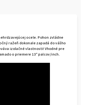
 nehrdzavejúcej ocele. Pohon zvládne
otočný ražeň dokonale zapadá do vášho
ováva izolačné vlastnosti! Vhodné pre
kamado o priemere 13" palcov/inch.