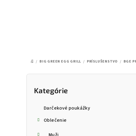
Prejsť
na
obsah
/
BIG GREEN EGG GRILL
/
PRÍSLUŠENSTVO
/
BGE P
DOMOV
B
o
Kategórie
Preskočiť
kategórie
č
Darčekové poukážky
n
Oblečenie
ý
Muži