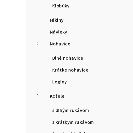
Klobúky
Mikiny
Návleky
Nohavice
Dlhé nohavice
Krátke nohavice
Legíny
Košele
s dlhým rukávom
s krátkym rukávom