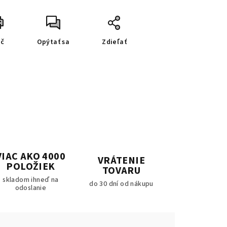
ač
Opýtať sa
Zdieľať
VIAC AKO 4000
VRÁTENIE
POLOŽIEK
TOVARU
skladom ihneď na
do 30 dní od nákupu
odoslanie