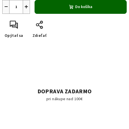
−
+
Do košíka
Opýtať sa
Zdieľať
DOPRAVA ZADARMO
pri nákupe nad 100€