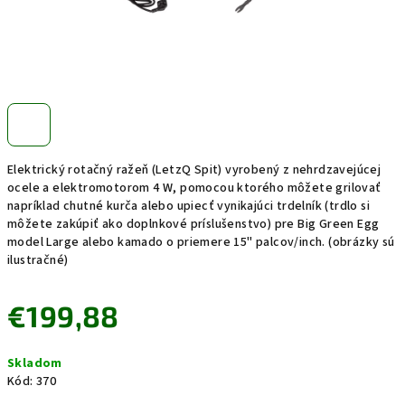
Elektrický rotačný ražeň (LetzQ Spit) vyrobený z nehrdzavejúcej
ocele a elektromotorom 4 W, pomocou ktorého môžete grilovať
napríklad chutné kurča alebo upiecť vynikajúci trdelník (trdlo si
môžete zakúpiť ako doplnkové príslušenstvo) pre Big Green Egg
model Large alebo kamado o priemere 15" palcov/inch. (obrázky sú
ilustračné)
€199,88
Jednotková
Skladom
cena:
Kód:
370