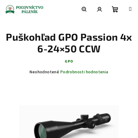
Prejsť
na
obsah
Nákupn
Hľadať
Prihlásenie
Puškohľad GPO Passion 4x
košík
6-24×50 CCW
GPO
Priemerné
Neohodnotené
Podrobnosti hodnotenia
hodnotenie
produktu
je
0,0
z
5
hviezdičiek.