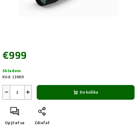
€999
Jednotková
Skladom
cena:
Kód:
13669
−
+
Do košíka
Opýtať sa
Zdieľať