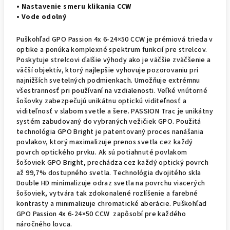
• Nastavenie smeru klikania CCW
• Vode odolný
Puškohľad GPO Passion 4x 6-24×50 CCW je prémiová trieda v
optike a ponúka komplexné spektrum funkcií pre strelcov.
Poskytuje strelcovi ďalšie výhody ako je väčšie zväčšenie a
väčší objektív, ktorý najlepšie vyhovuje pozorovaniu pri
najnižších svetelných podmienkach. Umožňuje extrémnu
všestrannosť pri používaní na vzdialenosti. Veľké vnútorné
šošovky zabezpečujú unikátnu optickú viditeľnosť a
viditeľnosť v slabom svetle a šere. PASSION Trac je unikátny
systém zabudovaný do vybraných vežičiek GPO. Použitá
technológia GPO Bright je patentovaný proces nanášania
povlakov, ktorý maximalizuje prenos svetla cez každý
povrch optického prvku. Ak sú potiahnuté povlakom
šošoviek GPO Bright, prechádza cez každý optický povrch
až 99,7% dostupného svetla. Technológia dvojitého skla
Double HD minimalizuje odraz svetla na povrchu viacerých
šošoviek, vytvára tak zdokonalené rozlíšenie a farebné
kontrasty a minimalizuje chromatické aberácie. Puškohľad
GPO Passion 4x 6-24×50 CCW zapôsobí pre každého
náročného lovca.