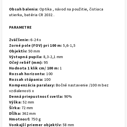
Obsah balenia:
Optika , návod na použitie, čistiaca
utierka, batéria CR 2032 .
PARAMETRE
Zväčšenie:
6-24 x
Zorné pole (FOV) pri 100 m:
5,6-1,5
Objektív:
50 mm
Výstupná pupila:
8,3-2,1 mm
Očný reliéf (mm):
95
Hodnota 1 klik cm/ 100 m:
1
Rozsah horizontu:
100
Rozsah stúpania:
100
Kompenzácia paralaxy:
Bočné nastavenie /100 m bez
vzdialenosti x
Denná priepustnosť svetla:
90%
Výška:
52 mm
Šírka:
72 mm
Dĺžka:
362 mm
Hmotnosť:
750 g
Vonkajší priemer objektív:
58 mm