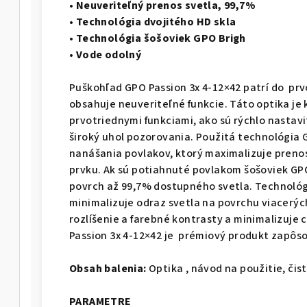
• Neuveriteľný prenos svetla, 99,7%
• Technológia dvojitého HD skla
• Technológia šošoviek GPO Brigh
• Vode odolný
Puškohľad GPO Passion 3x 4-12×42 patrí do prv
obsahuje neuveriteľné funkcie. Táto optika je
prvotriednymi funkciami, ako sú rýchlo nastavi
široký uhol pozorovania. Použitá technológia 
nanášania povlakov, ktorý maximalizuje preno
prvku. Ak sú potiahnuté povlakom šošoviek GP
povrch až 99,7% dostupného svetla. Technológ
minimalizuje odraz svetla na povrchu viacerýc
rozlíšenie a farebné kontrasty a minimalizuje
Passion 3x 4-12×42 je prémiový produkt zapôso
Obsah balenia:
Optika , návod na použitie, čist
PARAMETRE