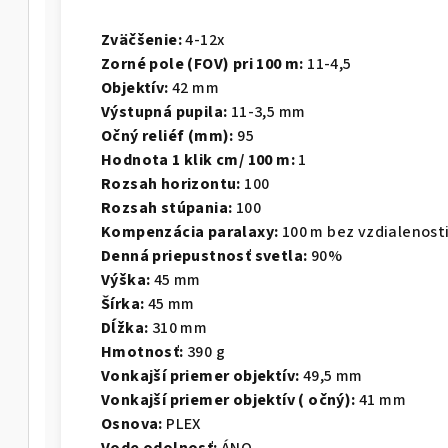
Zväčšenie:
4-12x
Zorné pole (FOV) pri 100 m:
11-4,5
Objektív:
42 mm
Výstupná pupila:
11-3,5 mm
Očný reliéf (mm):
95
Hodnota 1 klik cm/ 100 m:
1
Rozsah horizontu:
100
Rozsah stúpania:
100
Kompenzácia paralaxy:
100 m bez vzdialenosti
Denná priepustnosť svetla:
90%
Výška:
45 mm
Šírka:
45 mm
Dĺžka:
310 mm
Hmotnosť:
390 g
Vonkajší priemer objektív:
49,5 mm
Vonkajší priemer objektív ( očný):
41 mm
Osnova:
PLEX