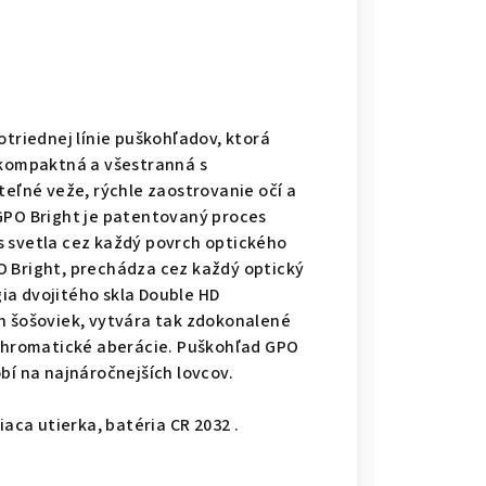
otriednej línie puškohľadov, ktorá
 kompaktná a všestranná s
teľné veže, rýchle zaostrovanie očí a
GPO Bright je patentovaný proces
s svetla cez každý povrch optického
O Bright, prechádza cez každý optický
ia dvojitého skla Double HD
h šošoviek, vytvára tak zdokonalené
 chromatické aberácie. Puškohľad GPO
bí na najnáročnejších lovcov.
iaca utierka, batéria CR 2032 .