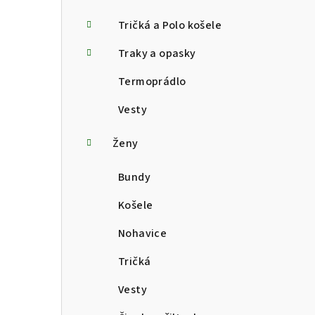
Tričká a Polo košele
Traky a opasky
Termoprádlo
Vesty
Ženy
Bundy
Košele
Nohavice
Tričká
Vesty