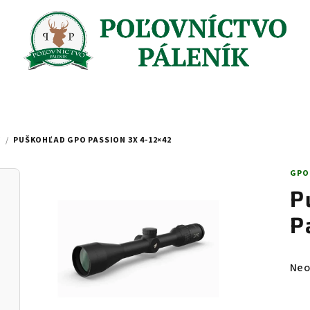
Y
/
PUŠKOHĽAD GPO PASSION 3X 4-12×42
GPO
P
P
Pri
Neo
hod
pro