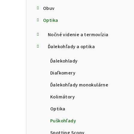
Obuv
Optika
Nočné videnie a termovízia
Ďalekohľady a optika
Ďalekohlady
Diaľkomery
Ďalekohľady monokulárne
Kolimátory
Optika
Puškohľady
Spotting Scopy