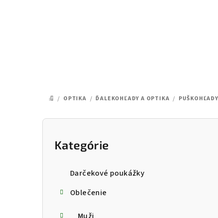
Prejsť
na
obsah
/
OPTIKA
/
ĎALEKOHĽADY A OPTIKA
/
PUŠKOHĽAD
DOMOV
B
o
Kategórie
Preskočiť
kategórie
č
Darčekové poukážky
n
Oblečenie
ý
Muži