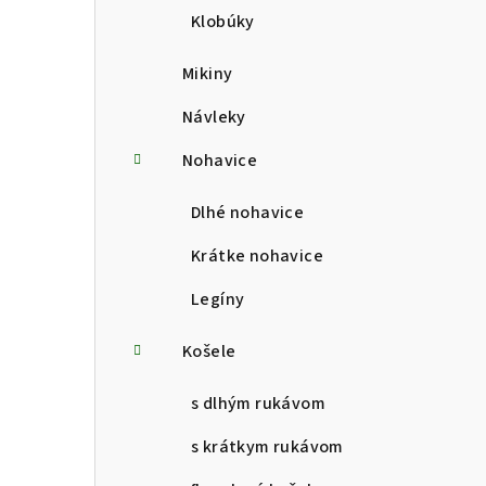
Klobúky
Mikiny
Návleky
Nohavice
Dlhé nohavice
Krátke nohavice
Legíny
Košele
s dlhým rukávom
s krátkym rukávom