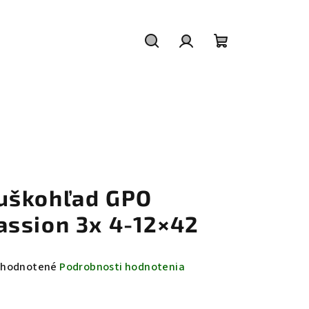
Hľadať
Prihlásenie
Nákupný
košík
uškohľad GPO
assion 3x 4-12×42
emerné
hodnotené
Podrobnosti hodnotenia
notenie
duktu