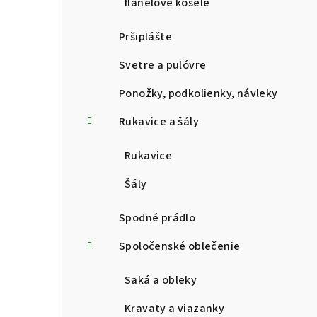
flanelové košele
Pršiplášte
Svetre a pulóvre
Ponožky, podkolienky, návleky
Rukavice a šály
Rukavice
Šály
Spodné prádlo
Spoločenské oblečenie
Saká a obleky
Kravaty a viazanky