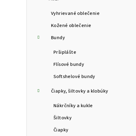
p
a
Vyhrievané oblečenie
n
Kožené oblečenie
e
Bundy
l
Pršiplášte
Flísové bundy
Softshelové bundy
Čiapky, šiltovky a klobúky
Nákrčníky a kukle
Šiltovky
Čiapky