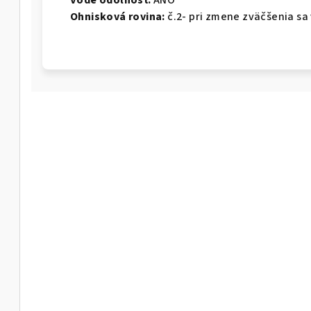
Vode odolnosť:
ÁNO
Ohnisková rovina:
č.2- pri zmene zväčšenia sa