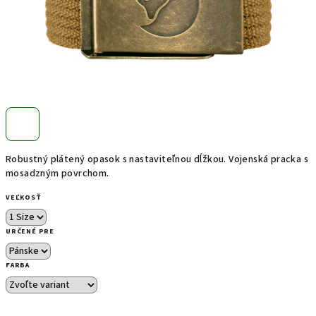
Robustný plátený opasok s nastaviteľnou dĺžkou. Vojenská pracka s
mosadzným povrchom.
VEĽKOSŤ
URČENÉ PRE
FARBA