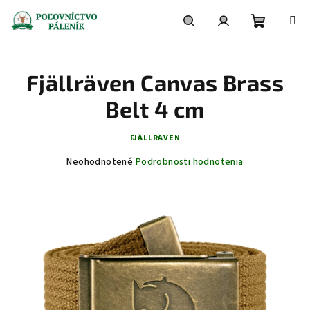
Prejsť
na
obsah
Nákupn
Hľadať
Prihlásenie
Fjällräven Canvas Brass
košík
Belt 4 cm
FJÄLLRÄVEN
Priemerné
Neohodnotené
Podrobnosti hodnotenia
hodnotenie
produktu
je
0,0
z
5
hviezdičiek.