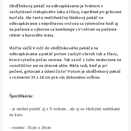
Obdĺžnikový pekáč na odkvapkávanie je hrdinom v
zachytávaní stekajúceho tuku a šťavy, napríklad pri grilovaní
kurčaťa. Ale tento multifunkčný hliníkový pekáč na
odkvapkávanie s nepriľnavou vrstvou sa výnimočne hodí aj
na pečenie a výborne sa kombinuje s V roštom na pečenie
rebier a kusového mäsa.
Vložte väčší V rošt do obdĺžnikového pekáča na
odkvapkávanie a pekáč potom zachytí všetok tuk a šťavu,
ktorá vytečie počas varenia. Tak sa nič z toho nedostane na
convEGGtor ani na drevné uhlie. Máte radi, keď je pri
pečení, grilovaní a údení čisto? Potom je obdĺžnikový pekáč
s rozmermi 35 x 26 cm pre vás dokonalou voľbou.
Špecifikácia:
- je možné použiť aj s V-roštom , ale aj so všetkými sedátkami
na kura
- rozmer: 35cm x 26cm