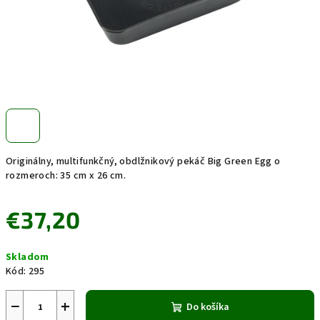
Originálny, multifunkčný, obdlžnikový pekáč Big Green Egg o
rozmeroch: 35 cm x 26 cm.
€37,20
Jednotková
Skladom
cena:
Kód:
295
−
+
Do košíka