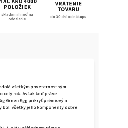
VIAC AKO 4000
VRÁTENIE
POLOŽIEK
TOVARU
skladom ihneď na
do 30 dní od nákupu
odoslanie
gg odolá všetkým poveternostným
 celý rok. Avšak keď práve
 Big Green Egg prikryť prémiovým
y boli všetky jeho komponenty dobre