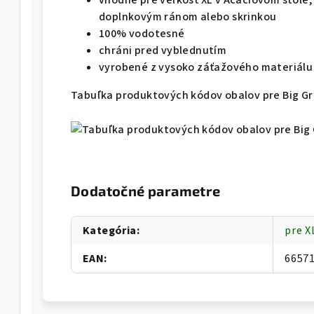
vhodné pre veľkosť XL v Acaciovom stole,
doplnkovým ránom alebo skrinkou
100% vodotesné
chráni pred vyblednutím
vyrobené z vysoko záťažového materiálu
Tabuľka produktových kódov obalov pre Big G
Dodatočné parametre
Kategória
:
pre 
EAN
:
6657