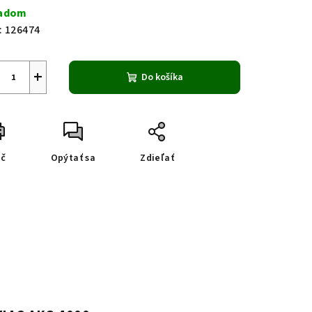
a:
ladom
:
126474
+
Do košíka
ač
Opýtať sa
Zdieľať