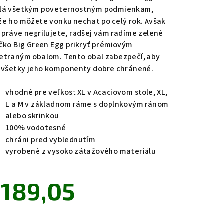
lá všetkým poveternostným podmienkam,
že ho môžete vonku nechať po celý rok. Avšak
 práve negrilujete, radšej vám radíme zelené
íčko Big Green Egg prikryť prémiovým
zdičiek.
etraným obalom. Tento obal zabezpečí, aby
i všetky jeho komponenty dobre chránené.
vhodné pre veľkosť XL v Acaciovom stole, XL,
L a M v základnom ráme s doplnkovým ránom
alebo skrinkou
100% vodotesné
chráni pred vyblednutím
vyrobené z vysoko záťažového materiálu
189,05
notková