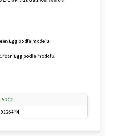
 XL, L a M v základnom ráme s
reen Egg podľa modelu.
XLARGE
19126474