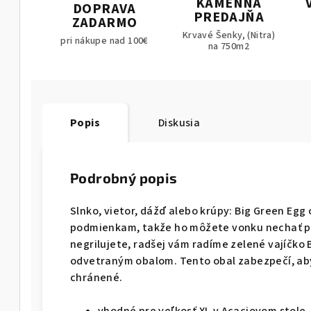
KAMENNÁ
DOPRAVA
PREDAJŇA
ZADARMO
Krvavé Šenky, (Nitra)
pri nákupe nad 100€
na 750m2
Popis
Diskusia
Podrobný popis
Slnko, vietor, dážď alebo krúpy: Big Green E
podmienkam, takže ho môžete vonku nechať po
negrilujete, radšej vám radíme zelené vajíčko
odvetraným obalom. Tento obal zabezpečí, ab
chránené.