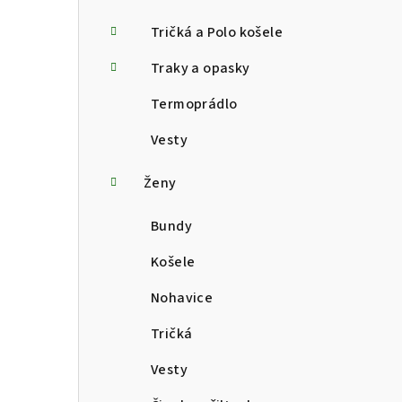
Tričká a Polo košele
Traky a opasky
Termoprádlo
Vesty
Ženy
Bundy
Košele
Nohavice
Tričká
Vesty