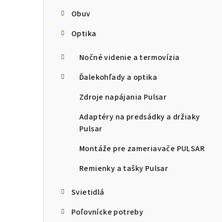
Obuv
Optika
Nočné videnie a termovízia
Ďalekohľady a optika
Zdroje napájania Pulsar
Adaptéry na predsádky a držiaky
Pulsar
Montáže pre zameriavače PULSAR
Remienky a tašky Pulsar
Svietidlá
Poľovnícke potreby