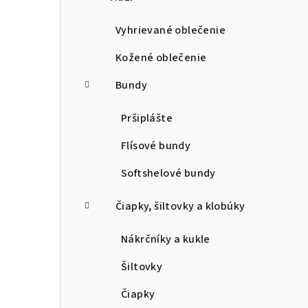
p
a
Vyhrievané oblečenie
n
Kožené oblečenie
e
Bundy
l
Pršiplášte
Flísové bundy
Softshelové bundy
Čiapky, šiltovky a klobúky
Nákrčníky a kukle
Šiltovky
Čiapky