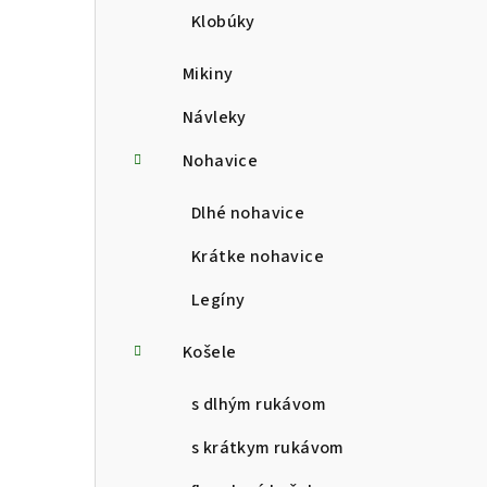
Klobúky
Mikiny
Návleky
Nohavice
Dlhé nohavice
Krátke nohavice
Legíny
Košele
s dlhým rukávom
s krátkym rukávom