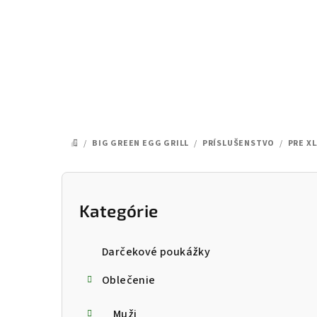
Prejsť
na
obsah
/
BIG GREEN EGG GRILL
/
PRÍSLUŠENSTVO
/
PRE X
DOMOV
B
o
Kategórie
Preskočiť
kategórie
č
Darčekové poukážky
n
Oblečenie
ý
Muži