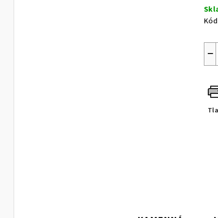
cen
Sk
Kód
−
Tl