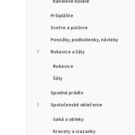
flanelové košele
Pršiplášte
Svetre a pulóvre
Ponožky, podkolienky, návleky
Rukavice a šály
Rukavice
Šály
Spodné prádlo
Spoločenské oblečenie
Saká a obleky
Kravaty a viazanky