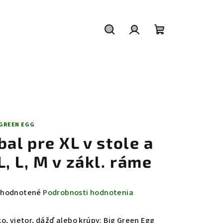
Hľadať
Prihlásenie
Nákupný
košík
 GREEN EGG
bal pre XL v stole a
L, L, M v zákl. ráme
emerné
hodnotené
Podrobnosti hodnotenia
notenie
duktu
ko, vietor, dážď alebo krúpy: Big Green Egg