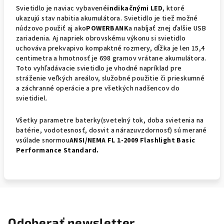
Svietidlo je naviac vybavené
indikačnými LED
, ktoré
ukazujú stav nabitia akumulátora. Svietidlo je tiež možné
núdzovo použiť aj ako
POWERBANK
a nabíjať znej ďalšie USB
zariadenia. Aj napriek obrovskému výkonu si svietidlo
uchováva prekvapivo kompaktné rozmery, dĺžka je len 15,4
centimetra a hmotnosť je 698 gramov vrátane akumulátora.
Toto vyhľadávacie svietidlo je vhodné napríklad pre
stráženie veľkých areálov, služobné použitie či prieskumné
a záchranné operácie a pre všetkých nadšencov do
svietidiel.
Všetky parametre baterky(svetelný tok, doba svietenia na
batérie, vodotesnosť, dosvit a nárazuvzdornosť) sú merané
vsúlade snormou
ANSI/NEMA FL 1-2009 Flashlight Basic
Performance Standard.
Odoberať newsletter