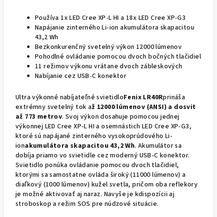
Používa 1x LED Cree XP-L HI a 18x LED Cree XP-G3
Napájanie zinterného Li-ion akumulátora skapacitou
43,2 Wh
Bezkonkurenčný svetelný výkon 12000 lúmenov
Pohodlné ovládanie pomocou dvoch bočných tlačidiel
11 režimov výkonu vrátane dvoch zábleskových
Nabíjanie cez USB-C konektor
Ultra výkonné nabíjateľné svietidlo
Fenix ​​LR40R
prináša
extrémny svetelný tok a
ž 12000 lúmenov (ANSI) a dosvit
až 773 metrov
. Svoj výkon dosahuje pomocou jednej
výkonnej LED Cree XP-L HI a osemnástich LED Cree XP-G3,
ktoré sú napájané zinterného vysokoprúdového Li-
ion
akumulátora skapacitou 43,2 Wh
. Akumulátor sa
dobíja priamo vo svietidle cez moderný USB-C konektor.
Svietidlo ponúka ovládanie pomocou dvoch tlačidiel,
ktorými sa samostatne ovláda široký (11000 lúmenov) a
diaľkový (1000 lúmenov) kužel svetla, pričom oba reflekory
je možné aktivovať aj naraz. Navyše je kdispozícii aj
stroboskop a režim SOS pre núdzové situácie.