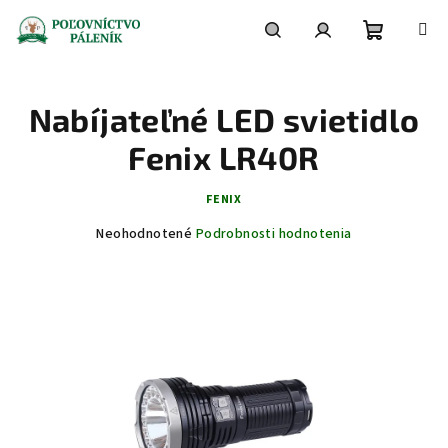
Prejsť
na
obsah
Nákupn
Hľadať
Prihlásenie
Nabíjateľné LED svietidlo
košík
Fenix LR40R
FENIX
Priemerné
Neohodnotené
Podrobnosti hodnotenia
hodnotenie
produktu
je
0,0
z
5
hviezdičiek.