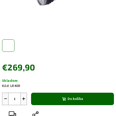
€269,90
Jednotková
Skladom
cena:
Kód:
LR40R
−
+
Do košíka