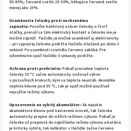
50-85%, červené svetlo 25-50%, blikajúce červené svetlo
menej ako 25%.
Uzamknutie čelovky proti nechcenému
zapnutiu:
Povoľte batériový uzáver čelovky o štvrť
otáčky, preruší sa tým elektrický kontakt a čelovku nie je
možné zapnúť. Tlačidlo je možné uzamknúť aj elektronicky
– pri vypnutej čelovke podržte tlačidlo stlačené po dobu 3
sekúnd. Po uzamknutí svietidlo červeno zabliká. Pre
odomknutie opäť tlačidlo 3 sekundy podržte.
Ochrana proti prehriatiu:
Pokiaľ presiahne teplota
čelovky 55 °C začne automaticky znižovať výkon
v pozvoľných krokoch, kým sa teplota neustáli. Akonáhle
teplota klesne pod 55 °C, tak je opäť možné používať
najvyššie režimy výkonu.
Upozornenie na vybitý akumulátor:
Ak napätie
akumulátora klesne pod nastavenú úroveň, tak čelovka
automaticky prepne do nižších režimov výkonu. Pokiaľ je
čelovka už prepnutá do najnižšieho režimu výkonu a batéria
je kriticky vybitá, tak indikátor v tlačidle začne červeno