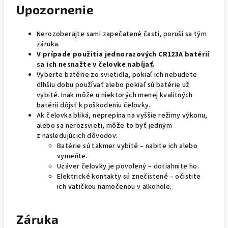
Upozornenie
Nerozoberajte sami zapečatené časti, poruší sa tým
záruka.
V prípade použitia jednorazových CR123A batérií
sa ich nesnažte v čelovke nabíjať.
Vyberte batérie zo svietidla, pokiaľ ich nebudete
dlhšiu dobu používať alebo pokiaľ sú batérie už
vybité. Inak môže u niektorých menej kvalitných
batérií dôjsť k poškodeniu čelovky.
Ak čelovka bliká, neprepína na vyššie režimy výkonu,
alebo sa nerozsvieti, môže to byť jedným
z nasledujúcich dôvodov:
Batérie sú takmer vybité – nabite ich alebo
vymeňte.
Uzáver čelovky je povolený – dotiahnite ho.
Elektrické kontakty sú znečistené – očistite
ich vatičkou namočenou v alkohole.
Záruka