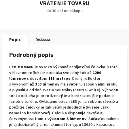
VRÁTENIE TOVARU
do 30 dní od nákupu
Popis
Diskusia
Podrobný popis
Fenix HM60R
je vysoko výkonná nabíjateľná čelovka, ktorá
v hlavnom reflektore ponúka svetelný tok až
1200
lúmenov
s dosvitom
116 metrov
. Druhý reflektor
s výkonom
až 350 lúmenov
má svetelnú stopu veľmi širokú
a plynulú a odtieň svetla neutrálny (neutral white). Výhodou
tohto odtieňa je prirodzenejšie a kontrastnejšie podanie
farieb v teréne. Ovládanie oboch LED je na sebe nezávislé a
použitie čelovky je tak veľmi jednoduché (kužele však
nemožno kombinovať). Čelovka disponuje navyše aj
červeným svetlom
s výkonom 5 lúmenov
. Súčasťou balenia
je aj
dobíjateľný Li-ion akumulátor typu 18650 s kapacitou