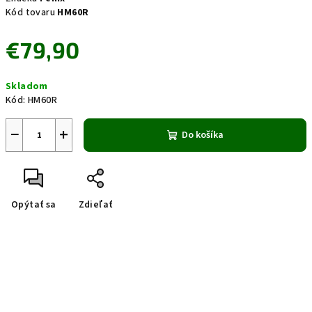
Kód tovaru
HM60R
€79,90
Jednotková
Skladom
cena:
Kód:
HM60R
−
+
Do košíka
Opýtať sa
Zdieľať