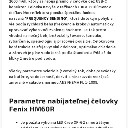
2600 mAh, ktorý sa nabíja priamo v čelovke cez USB-C
konektor. Čelovka navyše v režimoch 130 a 350 lúmenov
diaľkového reflektora ponúka špeciálnu funkciu
nazvanú
'FREQUENCY SENSING'
, ktorá detekuje pohyb a
vie podľa rýchlosti behu (frekvencie krokov) automaticky
upravovať výkon voči zvolenej hodnote. Je tak preto
vhodná na nočný beh, bežecké lyžovanie, turistiku,
rybárčenie, speleológiu aj pracovné použitie. Celokovová
konštrukcia zaisťuje vysokú odolnosť, optimálne chladenie
a zároveň je plne vodotesná podľa štandardu IP68 až do
hĺbky 2 metre pod vodou.
Všetky parametre svietidla (svetelný tok, doba prevádzky
na batérie, vodotesnosť, dosvit a nárazuvzdornosť) sú
zmerané v súlade s normou
ANSI/NEMA FL 1-2009.
Parametre nabíjateľnej čelovky
Fenix HM60R
Je použitá výkonná LED Cree XP-G2 s neutrálnym