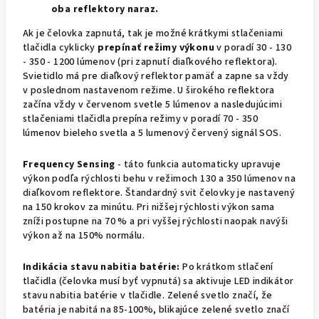
oba reflektory naraz.
Ak je čelovka zapnutá, tak je možné krátkymi stlačeniami
tlačidla cyklicky
prepínať režimy výkonu
v poradí 30 - 130
- 350 - 1200 lúmenov (pri zapnutí diaľkového reflektora).
Svietidlo má pre diaľkový reflektor pamäť a zapne sa vždy
v poslednom nastavenom režime. U širokého reflektora
začína vždy v červenom svetle 5 lúmenov a nasledujúcimi
stlačeniami tlačidla prepína režimy v poradí 70 - 350
lúmenov bieleho svetla a 5 lumenový červený signál SOS.
Frequency Sensing
- táto funkcia automaticky upravuje
výkon podľa rýchlosti behu v režimoch 130 a 350 lúmenov na
diaľkovom reflektore. Štandardný svit čelovky je nastavený
na 150 krokov za minútu. Pri nižšej rýchlosti výkon sama
zníži postupne na 70 % a pri vyššej rýchlosti naopak navýši
výkon až na 150% normálu.
Indikácia stavu nabitia batérie:
Po krátkom stlačení
tlačidla (čelovka musí byť vypnutá) sa aktivuje LED indikátor
stavu nabitia batérie v tlačidle. Zelené svetlo značí, že
batéria je nabitá na 85-100%, blikajúce zelené svetlo značí