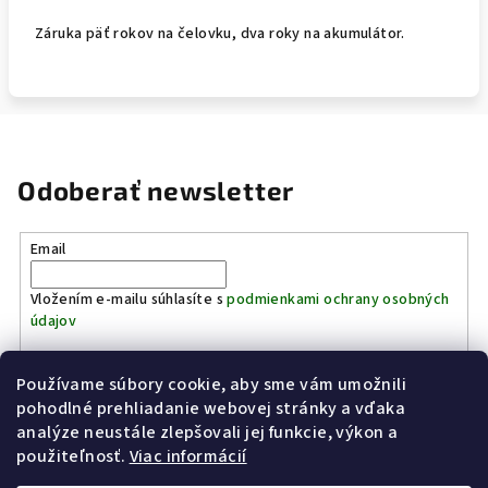
Záruka päť rokov na čelovku, dva roky na akumulátor.
Odoberať newsletter
Email
Vložením e-mailu súhlasíte s
podmienkami ochrany osobných
údajov
Používame súbory cookie, aby sme vám umožnili
Prihlásiť sa
pohodlné prehliadanie webovej stránky a vďaka
analýze neustále zlepšovali jej funkcie, výkon a
Z
použiteľnosť.
Viac informácií
Kinostrelnica Páleník
KiWWWi.sk
á