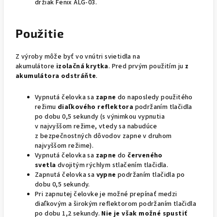
držiak
Fenix ALG-03.
Použitie
Z výroby môže byť vo vnútri svietidla na
akumulátore
izolačná krytka
. Pred prvým použitím ju
z
akumulátora odstráňte
.
Vypnutá čelovka sa
zapne
do naposledy použitého
režimu
diaľkového reflektora
podržaním tlačidla
po dobu 0,5 sekundy (s výnimkou vypnutia
v najvyššom režime, vtedy sa nabudúce
z bezpečnostných dôvodov zapne v druhom
najvyššom režime).
Vypnutá čelovka sa
zapne
do
červeného
svetla
dvojitým rýchlym stlačením tlačidla.
Zapnutá čelovka sa
vypne
podržaním tlačidla po
dobu 0,5 sekundy.
Pri zapnutej čelovke je možné prepínať medzi
diaľkovým a širokým reflektorom podržaním tlačidla
po dobu 1,2 sekundy.
Nie je však možné spustiť