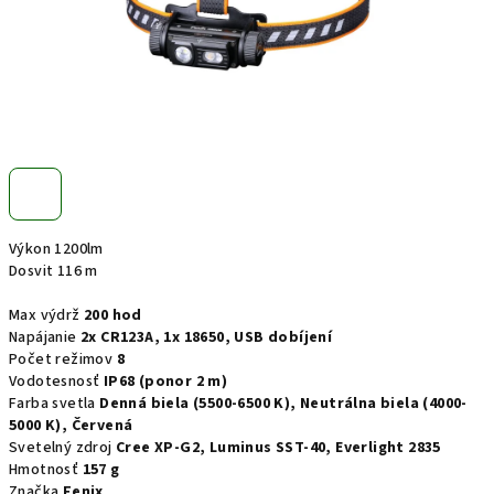
Výkon 1200lm
Dosvit 116 m
Max výdrž
200 hod
Napájanie
2x CR123A, 1x 18650, USB dobíjení
Počet režimov
8
Vodotesnosť
IP68 (ponor 2 m)
Farba svetla
Denná biela (5500-6500 K), Neutrálna biela (4000-
5000 K), Červená
Svetelný zdroj
Cree XP-G2, Luminus SST-40, Everlight 2835
Hmotnosť
157 g
Značka
Fenix