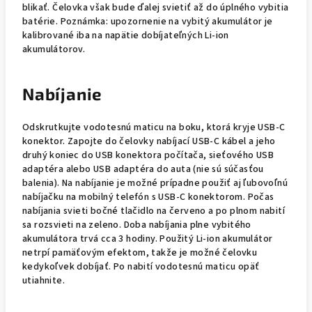
blikať. Čelovka však bude ďalej svietiť až do úplného vybitia
batérie. Poznámka: upozornenie na vybitý akumulátor je
kalibrované iba na napätie dobíjateľných Li-ion
akumulátorov.
Nabíjanie
Odskrutkujte vodotesnú maticu na boku, ktorá kryje USB-C
konektor. Zapojte do čelovky nabíjací USB-C kábel a jeho
druhý koniec do USB konektora počítača,
sieťového USB
adaptéra
alebo
USB adaptéra do auta
(nie sú súčasťou
balenia). Na nabíjanie je možné prípadne použiť aj ľubovoľnú
nabíjačku na mobilný telefón s USB-C konektorom. Počas
nabíjania svieti bočné tlačidlo na červeno a po plnom nabití
sa rozsvieti na zeleno. Doba nabíjania plne vybitého
akumulátora trvá cca 3 hodiny. Použitý Li-ion akumulátor
netrpí pamäťovým efektom, takže je možné čelovku
kedykoľvek dobíjať. Po nabití vodotesnú maticu opäť
utiahnite.