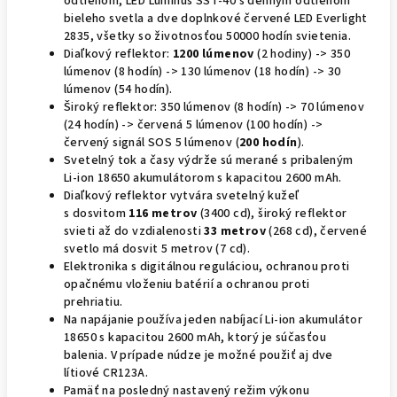
odtieňom, LED Luminus SST-40 s denným odtieňom
bieleho svetla a dve doplnkové červené LED Everlight
2835, všetky so životnosťou 50000 hodín svietenia.
Diaľkový reflektor:
1200 lúmenov
(2 hodiny) -> 350
lúmenov (8 hodín) -> 130 lúmenov (18 hodín) -> 30
lúmenov (54 hodín).
Široký reflektor: 350 lúmenov (8 hodín) -> 70 lúmenov
(24 hodín) -> červená 5 lúmenov (100 hodín) ->
červený signál SOS 5 lúmenov (
200 hodín
).
Svetelný tok a časy výdrže sú merané s pribaleným
Li-ion 18650 akumulátorom s kapacitou 2600 mAh.
Diaľkový reflektor vytvára svetelný kužeľ
s dosvitom
116 metrov
(3400 cd), široký reflektor
svieti až do vzdialenosti
33 metrov
(268 cd), červené
svetlo má dosvit 5 metrov (7 cd).
Elektronika s digitálnou reguláciou, ochranou proti
opačnému vloženiu batérií a ochranou proti
prehriatiu.
Na napájanie používa jeden nabíjací
Li-ion akumulátor
18650 s kapacitou 2600 mAh, ktorý je súčasťou
balenia. V prípade núdze je možné použiť aj dve
lítiové
CR123A.
Pamäť na posledný nastavený režim výkonu