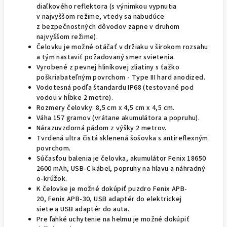
diaľkového reflektora (s výnimkou vypnutia
v najvyššom režime, vtedy sa nabudúce
z bezpečnostných dôvodov zapne v druhom
najvyššom režime).
Čelovku je možné otáčať v držiaku v širokom rozsahu
a tým nastaviť požadovaný smer svietenia.
Vyrobené z pevnej hliníkovej zliatiny s ťažko
poškriabateľným povrchom - Type III hard anodized.
Vodotesná podľa štandardu IP68 (testované pod
vodou v hĺbke 2 metre).
Rozmery čelovky: 8,5 cm x 4,5 cm x 4,5 cm.
Váha 157 gramov (vrátane akumulátora a popruhu).
Nárazuvzdorná pádom z výšky 2 metrov.
Tvrdená ultra čistá sklenená šošovka s antireflexným
povrchom.
Súčasťou balenia je čelovka, akumulátor Fenix 18650
2600 mAh, USB-C kábel, popruhy na hlavu a náhradný
o-krúžok.
K čelovke je možné dokúpiť puzdro
Fenix APB-
20,
Fenix APB-30,
USB adaptér do elektrickej
siete
a
USB adaptér do auta.
Pre ľahké uchytenie na helmu je možné dokúpiť