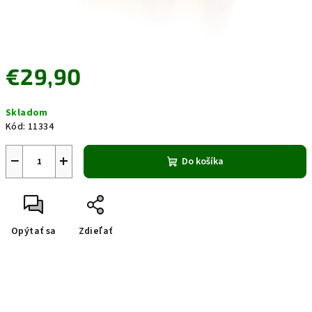
€29,90
Jednotková
Skladom
cena:
Kód:
11334
−
+
Do košíka
Opýtať sa
Zdieľať