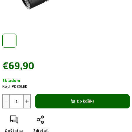
€69,90
Jednotková
Skladom
cena:
Kód:
PD35LED
−
+
Do košíka
Opýtať sa
Zdieľať