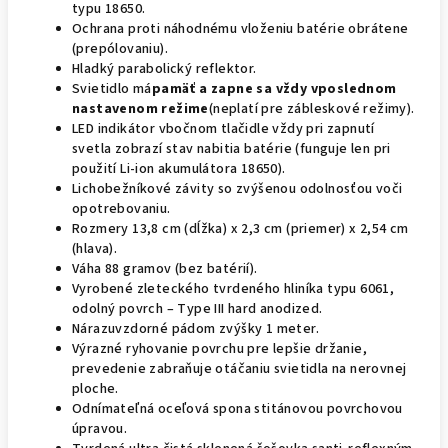
typu 18650.
Ochrana proti náhodnému vloženiu batérie obrátene
(prepólovaniu).
Hladký parabolický reflektor.
Svietidlo má
pamäť a zapne sa vždy vposlednom
nastavenom režime
(neplatí pre zábleskové režimy).
LED indikátor vbočnom tlačidle vždy pri zapnutí
svetla zobrazí stav nabitia batérie (funguje len pri
použití Li-ion akumulátora 18650).
Lichobežníkové závity so zvýšenou odolnosťou voči
opotrebovaniu.
Rozmery 13,8 cm (dĺžka) x 2,3 cm (priemer) x 2,54 cm
(hlava).
Váha 88 gramov (bez batérií).
Vyrobené zleteckého tvrdeného hliníka typu 6061,
odolný povrch – Type III hard anodized.
Nárazuvzdorné pádom zvýšky 1 meter.
Výrazné ryhovanie povrchu pre lepšie držanie,
prevedenie zabraňuje otáčaniu svietidla na nerovnej
ploche.
Odnímateľná oceľová spona stitánovou povrchovou
úpravou.