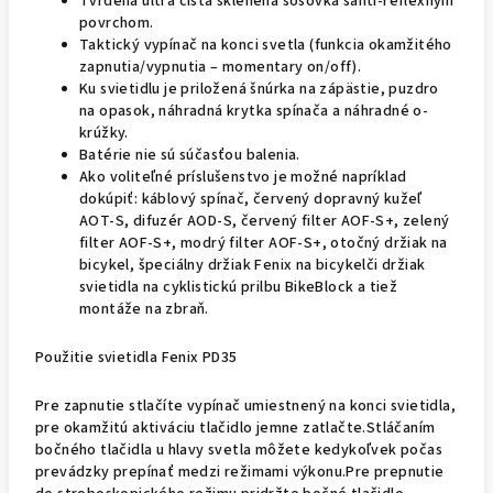
Tvrdená ultra čistá sklenená šošovka santi-reflexným
povrchom.
Taktický vypínač na konci svetla (funkcia okamžitého
zapnutia/vypnutia – momentary on/off).
Ku svietidlu je priložená šnúrka na zápästie, puzdro
na opasok, náhradná krytka spínača a náhradné o-
krúžky.
Batérie nie sú súčasťou balenia.
Ako voliteľné príslušenstvo je možné napríklad
dokúpiť: káblový spínač, červený dopravný kužeľ
AOT-S, difuzér AOD-S, červený filter AOF-S+, zelený
filter AOF-S+, modrý filter AOF-S+, otočný držiak na
bicykel, špeciálny držiak Fenix ​​na bicykelči držiak
svietidla na cyklistickú prilbu BikeBlock a tiež
montáže na zbraň.
Použitie svietidla Fenix PD35
Pre zapnutie stlačíte vypínač umiestnený na konci svietidla,
pre okamžitú aktiváciu tlačidlo jemne zatlačte.Stláčaním
bočného tlačidla u hlavy svetla môžete kedykoľvek počas
prevádzky prepínať medzi režimami výkonu.Pre prepnutie