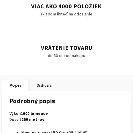
VIAC AKO 4000 POLOŽIEK
skladom ihneď na odoslanie
VRÁTENIE TOVARU
do 30 dní od nákupu
Popis
Diskusia
Podrobný popis
Výkon
1000 lúmenov
Dosvit
250 metrov
Najmodernejšia LED Cree XP-L HI V3