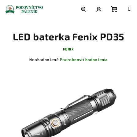
Prejsť
na
obsah
Nákupn
Hľadať
Prihlásenie
LED baterka Fenix PD35
košík
FENIX
Priemerné
Neohodnotené
Podrobnosti hodnotenia
hodnotenie
produktu
je
0,0
z
5
hviezdičiek.