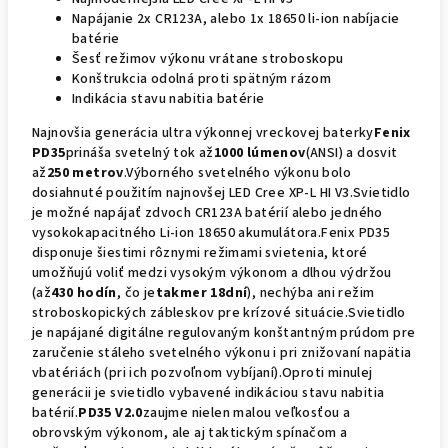
Napájanie 2x CR123A, alebo 1x 18650 li-ion nabíjacie
batérie
Šesť režimov výkonu vrátane stroboskopu
Konštrukcia odolná proti spätným rázom
Indikácia stavu nabitia batérie
Najnovšia generácia ultra výkonnej vreckovej baterky
Fenix ​​
PD35
prináša svetelný tok až
1000 lúmenov
(ANSI) a dosvit
až
250 metrov
.Výborného svetelného výkonu bolo
dosiahnuté použitím najnovšej LED Cree XP-L HI V3.Svietidlo
je možné napájať zdvoch CR123A batérií alebo jedného
vysokokapacitného Li-ion 18650 akumulátora.Fenix ​​PD35
disponuje šiestimi rôznymi režimami svietenia, ktoré
umožňujú voliť medzi vysokým výkonom a dlhou výdržou
(až
430 hodín
, čo je
takmer 18dní
), nechýba ani režim
stroboskopických zábleskov pre krízové ​​situácie.Svietidlo
je napájané digitálne regulovaným konštantným prúdom pre
zaručenie stáleho svetelného výkonu i pri znižovaní napätia
vbatériách (pri ich pozvoľnom vybíjaní).Oproti minulej
generácii je svietidlo vybavené indikáciou stavu nabitia
batérií.
PD35 V2.0
zaujme nielen malou veľkosťou a
obrovským výkonom, ale aj taktickým spínačom a