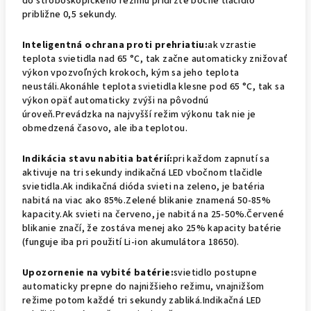
do stroboskopického režimu pridržte bočné tlačidlo
približne 0,5 sekundy.
Inteligentná ochrana proti prehriatiu:
ak vzrastie
teplota svietidla nad 65 °C, tak začne automaticky znižovať
výkon vpozvoľných krokoch, kým sa jeho teplota
neustáli.Akonáhle teplota svietidla klesne pod 65 °C, tak sa
výkon opäť automaticky zvýši na pôvodnú
úroveň.Prevádzka na najvyšší režim výkonu tak nie je
obmedzená časovo, ale iba teplotou.
Indikácia stavu nabitia batérií:
pri každom zapnutí sa
aktivuje na tri sekundy indikačná LED vbočnom tlačidle
svietidla.Ak indikačná dióda svieti na zeleno, je batéria
nabitá na viac ako 85%.Zelené blikanie znamená 50-85%
kapacity.Ak svieti na červeno, je nabitá na 25-50%.Červené
blikanie značí, že zostáva menej ako 25% kapacity batérie
(funguje iba pri použití Li-ion akumulátora 18650).
Upozornenie na vybité batérie:
svietidlo postupne
automaticky prepne do najnižšieho režimu, vnajnižšom
režime potom každé tri sekundy zabliká.Indikačná LED