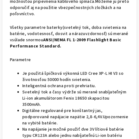
možnosťou pripevnenia káblového spínača.Môžeme ju preto
odporučiť aj na použitie vbezpečnostných zložkách a na
poľovníctvo.
Všetky parametre baterky(svetelný tok, doba svietenia na
batérie, vodotesnosť, dosvit a nárazuvzdornosť) sú merané
vsúlade snormou
ANSI/NEMA FL 1-2009 Flashlight Basic
Performance Standard.
Parametre
Je použitá špičková výkonná LED Cree XP-L HI V3 so
životnosťou 50000 hodín svietenia.
Inteligentná ochrana proti prehriatiu.
Svetelný tok a časy výdrže sú merané snabíjateľným
Li-ion akumulátorom Fenix ​​18650 skapacitou
3500mAh.
Digitálne regulované pre konštantný jas,
podporované napájacie napätie 2,8-6,4V.Upozornenie
na vybité batérie.
Na napájanie je možné použiť dve 3V lítiové batérie
typu CR123A alebo jednu nabíjateľnú Li-ion batériu