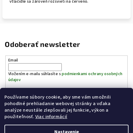
vtlačidle sa zároveň rozsvieti na červeno.
Odoberať newsletter
Email
Vložením e-mailu súhlasíte s
podmienkami ochrany osobných
údajov
Používame súbory cookie, aby sme vám umožnili
Prihlásiť sa
pohodlné prehliadanie webovej stránky a vďaka
analýze neustále zlepšovali jej funkcie, výkon a
Z
použiteľnosť.
Viac informácií
Kinostrelnica Páleník
KiWWWi.sk
á
p
Nastavenie