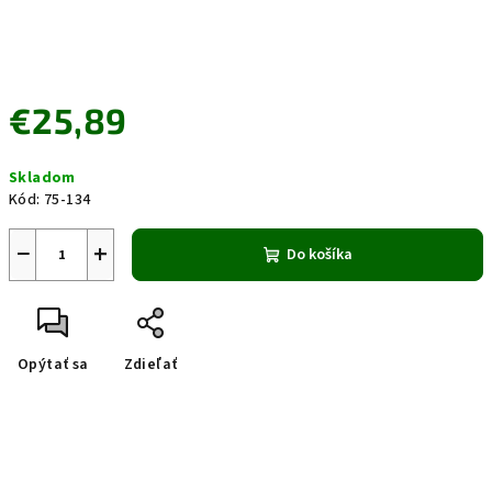
€25,89
Jednotková
Skladom
cena:
Kód:
75-134
−
+
Do košíka
Opýtať sa
Zdieľať