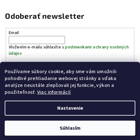
Odoberať newsletter
Email
Vložením e-mailu súhlasíte s
podmienkami ochrany osobných
údajov
Používame súbory cookie, aby sme vám umožnili
Prihlásiť sa
pohodlné prehliadanie webovej stránky a vďaka
analýze neustále zlepšovali jej funkcie, výkon a
Z
použiteľnosť.
Viac informácií
Kinostrelnica Páleník
KiWWWi.sk
á
p
Nastavenie
ä
t
Copyright 2026
Poľovníctvo Páleník
. Všetky práva vyhradené.
Súhlasím
i
Vytvoril Shoptet
e