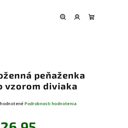
Hľadať
Prihlásenie
Nákupný
košík
oženná peňaženka
o vzorom diviaka
emerné
hodnotené
Podrobnosti hodnotenia
notenie
duktu
26,95