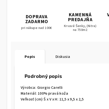
KAMENNÁ
DOPRAVA
PREDAJŇA
ZADARMO
Krvavé Šenky, (Nitra)
pri nákupe nad 100€
na 750m2
Popis
Diskusia
Podrobný popis
Výrobca:
Giorgio Carelli
Materiál:
100% pravá koža
Veľkosť (cm) Š x V x H:
11,5 x 9,5 x 2,5