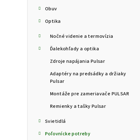
Obuv
Optika
Nočné videnie a termovízia
Ďalekohľady a optika
Zdroje napájania Pulsar
Adaptéry na predsádky a držiaky
Pulsar
Montáže pre zameriavače PULSAR
Remienky a tašky Pulsar
Svietidlá
Poľovnícke potreby