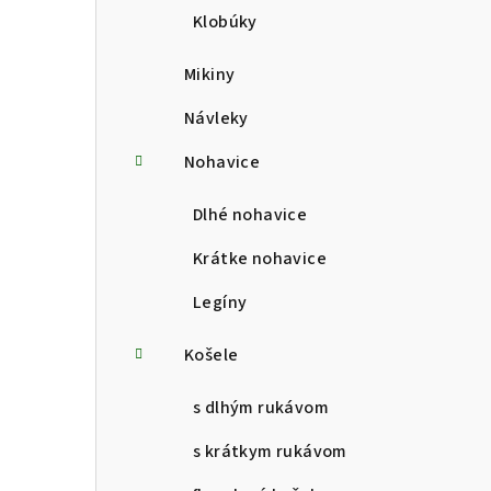
Klobúky
Mikiny
Návleky
Nohavice
Dlhé nohavice
Krátke nohavice
Legíny
Košele
s dlhým rukávom
s krátkym rukávom