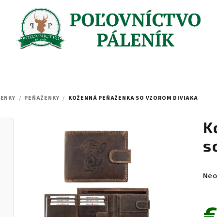
ŽENKY
/
PEŇAŽENKY
/
KOŽENNÁ PEŇAŽENKA SO VZOROM DIVIAKA
K
s
Pri
Neo
hod
pro
€
je