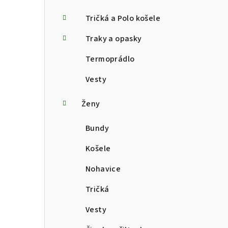
Tričká a Polo košele
Traky a opasky
Termoprádlo
Vesty
Ženy
Bundy
Košele
Nohavice
Tričká
Vesty