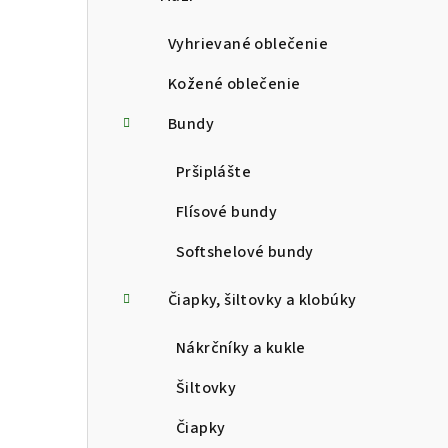
p
a
Vyhrievané oblečenie
n
Kožené oblečenie
e
Bundy
l
Pršiplášte
Flísové bundy
Softshelové bundy
Čiapky, šiltovky a klobúky
Nákrčníky a kukle
Šiltovky
Čiapky