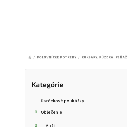
Prejsť
na
obsah
/
POĽOVNÍCKE POTREBY
/
RUKSAKY, PÚZDRA, PEŇA
DOMOV
B
o
Kategórie
Preskočiť
kategórie
č
Darčekové poukážky
n
Oblečenie
ý
Muži