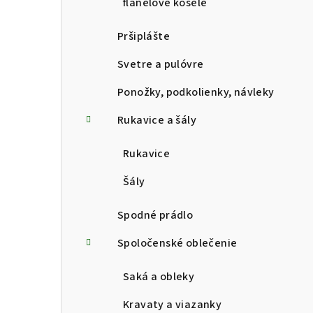
flanelové košele
Pršiplášte
Svetre a pulóvre
Ponožky, podkolienky, návleky
Rukavice a šály
Rukavice
Šály
Spodné prádlo
Spoločenské oblečenie
Saká a obleky
Kravaty a viazanky