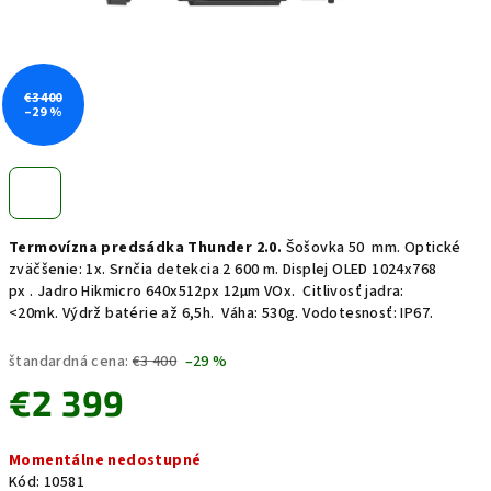
€3 400
–29 %
Termovízna predsádka Thunder 2.0.
Šošovka 50
mm. Optické
zväčšenie: 1x.
Srnčia detekcia 2 600 m. Displej OLED 1024x768
px
.
Jadro Hikmicro 640x512px 12μm VOx.
Citlivosť jadra:
<20mk.
Výdrž batérie až 6,5h.
Váha: 530g.
Vodotesnosť: IP67.
štandardná cena:
€3 400
–29 %
€2 399
Jednotková
Momentálne nedostupné
cena:
Kód:
10581