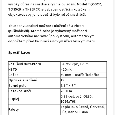
vysoký důraz na snadné a rychlé ovládání. Model TQ50CR,
TQ35CR a TH35PCR je vybaven ostřícím kolečkem
objektivu, aby jeho použití bylo ještě snadnější.
Thunder 2.0 nabízí možnost uložení až 5 zbraní
(puškohledů). Kromě toho je vybavený možností
automatického nahrávání po výstřelu, automatickým
odpočtem před kalibrací a novým uživatelským menu.
Specifikace:
Rozlišení detektoru
640x512px, 12um
NETD
<20mK
Čočka
50 mm + ostřící kolečko
Optické zvětšení
1x
Zorné pole
8.8 ° × 7 °
Detekce srnčí
2600 m
0,39-palcový, OLED,
Displej
1024x768
Teplo jako Černá, Červená,
Palety
Bílá, nebo Fusion