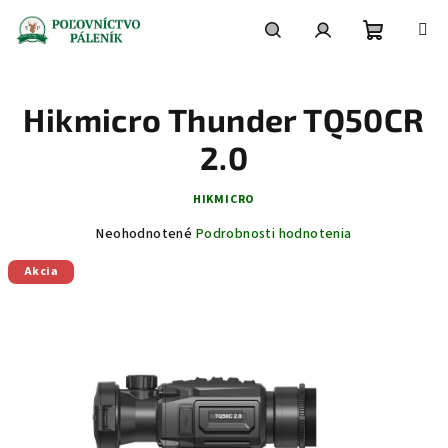
Prejsť
na
obsah
Nákupn
Hľadať
Prihlásenie
Hikmicro Thunder TQ50CR
košík
2.0
HIKMICRO
Priemerné
Neohodnotené
Podrobnosti hodnotenia
hodnotenie
Akcia
produktu
je
0,0
z
5
hviezdičiek.