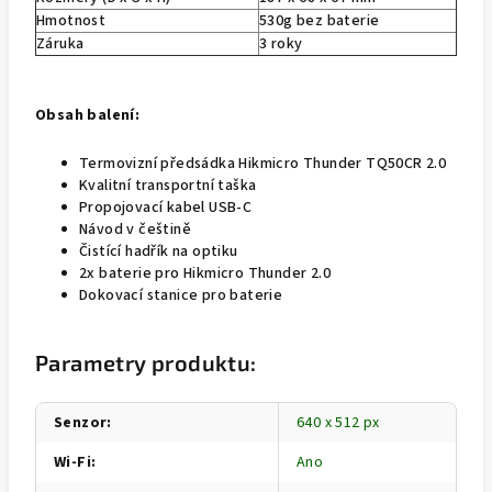
Hmotnost
530g bez baterie
Záruka
3 roky
Obsah balení:
Termovizní předsádka Hikmicro Thunder TQ50CR 2.0
Kvalitní transportní taška
Propojovací kabel USB-C
Návod v češtině
Čistící hadřík na optiku
2x baterie pro Hikmicro Thunder 2.0
Dokovací stanice pro baterie
Parametry produktu:
Senzor
:
640 x 512 px
Wi-Fi
:
Ano