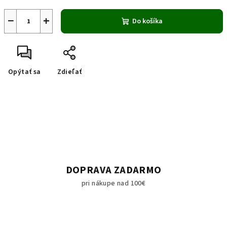
−
+
Do košíka
Opýtať sa
Zdieľať
DOPRAVA ZADARMO
pri nákupe nad 100€