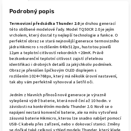
Podrobný popis
Termovizní předsádka Thunder 2.0
je druhou generací
této oblíbené modelové řady. Model TQ50CR 2.0 je jejím
vrcholem, který dostal ty nejlepší technologie a funkce. O
perfektní obraz se stará nejnovější generace termovizního
jádra Hikmicro s rozlišením 640x512px, hustotou pixelů
12μm a teplotní citlivostí rekordních <20mK. Právě
bezkonkurenční teplotní citlivost zajistí zřetelnou
identifikaci i drobných detailů za jakýchkoliv podmínek.
Obraz je přenášen špičkovým OLED displejem s
rozlišením 1024×768px, který má několik úrovní nastavení,
tak aby vám perfektně vyhovoval a šetřil oči.
Jedním z hlavních přínosů nové generace je výrazně
vylepšená výdrž baterie, která nově činí až 10 hodin. v
závislosti na konkrétním modelu Thunder 2.0. Nově se o
napájení nestará konvenční baterie, ale na míru vytvořená
zásuvná baterie Hikmicro, kterou lze snadno nabíjet pomocí
USB-C kabelu přes zařízení, nebo v dokovací stanici. Změny
se dočkal také celkový vzhled modelu Thunder, který klade