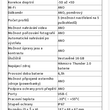
Korekce dioptrií
-5D až +5D
Wi-Fi
ANO
Dálkoměr
ANO, poměrový
5 (možnost nastřelení na 5
Počet profilů
puškohledů)
Možnost nahrávání videa
ANO
Možnost pořizování fotografií
ANO
Automatické nahrávání po
ANO
výstřelu
Možnost úpravy jasu a
ANO
kontrastu
Úložiště
Vestavěné 16 GB
Hikmicro Thunder 2.0
Napájecí zdroj
baterie
Provozní doba baterie
6,5h
Možnost připojené externího
ANO
zdroje (powerbanky)
Podpora ochrany proti přepětí
ANO
Porty
USB-C
Pracovní teplota
-30°C ~ +55°C
Stupeň ochrany
IP67
Rozměry (D x Š x H)
187 x 68 x 67 mm