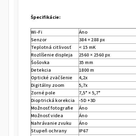
Špecifikácie:
Wi-Fi
Áno
Senzor
384 × 288 px
Teplotná citlivosť
< 15 mK
Rozlíšenie displeja
2560 × 2560 px
Šošovka
35 mm
Detekcia
1800 m
Optické zväčšenie
4,2x
Digitálny zoom
5,7x
Zorné pole
7,5° × 5,7°
Dioptrická korekcia
-5D +3D
Možnosť fotografie
Áno
Možnosť videa
Áno
Nahrávanie zvuku
Áno
Stupeň ochrany
IP67