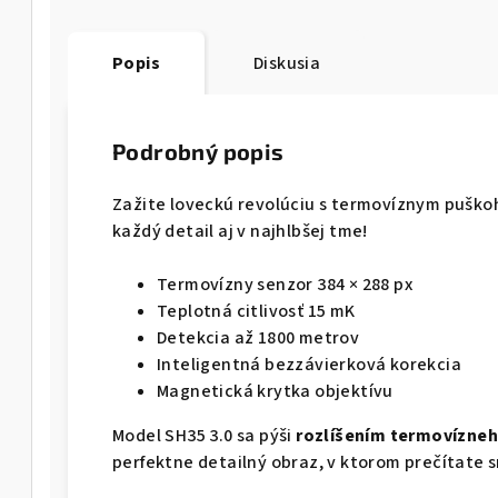
Popis
Diskusia
Podrobný popis
Zažite loveckú revolúciu s termovíznym puškoh
každý detail aj v najhlbšej tme!
Termovízny senzor 384 × 288 px
Teplotná citlivosť 15 mK
Detekcia až 1800 metrov
Inteligentná bezzávierková korekcia
Magnetická krytka objektívu
Model SH35 3.0 sa pýši
rozlíšením termovízneho
perfektne detailný obraz, v ktorom prečítate sr