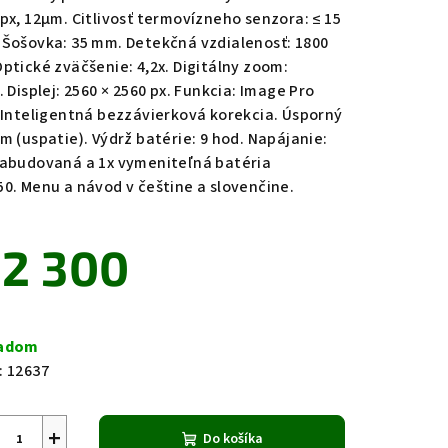
 px, 12μm. Citlivosť termovízneho senzora: ≤ 15
 Šošovka: 35 mm. Detekčná vzdialenosť: 1800
Optické zväčšenie: 4,2x. Digitálny zoom:
. Displej: 2560 × 2560 px. Funkcia: Image Pro
zdičiek.
. Inteligentná bezzávierková korekcia. Úsporný
im (uspatie). Výdrž batérie: 9 hod. Napájanie:
zabudovaná a 1x vymeniteľná batéria
50. Menu a návod v češtine a slovenčine.
2 300
notková
a:
ladom
:
12637
+
Do košíka