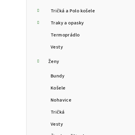
Tričká a Polo košele
Traky a opasky
Termoprádlo
Vesty
Ženy
Bundy
Košele
Nohavice
Tričká
Vesty