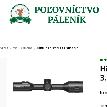
VÍZIA
/
TV HIKMICRO
/
HIKMICRO STELLAR SH35 3.0
HIK
H
3
Pri
Neo
hod
pro
Ter