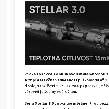
Vďaka
šošovke s ohniskovou vzdialenosťou 
4,2x
je
detekčná vzdialenosť
puškohľadu
až 1
displej s rozlíšením 2560 x 2560 px poskytuje 
zároveň je šetrný voči očiam.
Séria
Stellar 3.0
disponuje
inteligentnou bezz