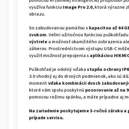
pomocou AI (umelej inteligencie) prispôsobí po
využíva funkciu
Image Pro 2.0
, ktorá výrazne 
obrazu.
So zabudovanou pamäťou s
kapacitou až 64 G
zvukom
. Veľmi užitočnou funkciou puškohľadu 
výstrele
a možnosť okamžitého zobrazenia a
záberov. Prostredníctvom výstupu USB-C môžete
využiť možnosť prepojenia s
aplikáciou HIKMI
Puškohľad je odolný vďaka
stupňu ochrany IP
3.0 vhodný aj do drsných podmienok, ako sú dá
moment
vďaka kombinácii dvoch zabudovanýc
ktoré vám spolu poskytnú
pozorovanie až na 9
pomocou režimu spánku, a máte prípadne aj m
Na zariadenie poskytujeme 3-ročnú záruku a 
prípade servisu.