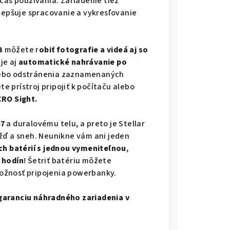
čas používania. Zariadenie tiež
zlepšuje spracovanie a vykresľovanie
B
môžete r
obiť fotografie a videá aj so
je aj
automatické nahrávanie po
lebo odstránenia zaznamenaných
 prístroj pripojiť k počítaču alebo
CRO Sight.
67
a duralovému telu, a preto je Stellar
žď a sneh. Neunikne vám ani jeden
h batérií s jednou vymeniteľnou
,
 hodín
! Šetriť batériu môžete
ožnosť pripojenia powerbanky.
garanciu náhradného zariadenia v