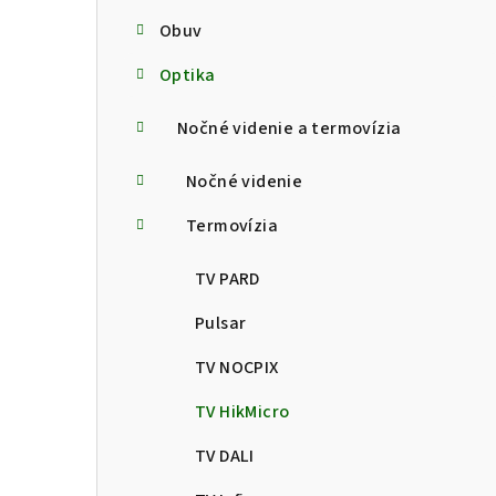
Obuv
Optika
Nočné videnie a termovízia
Nočné videnie
Termovízia
TV PARD
Pulsar
TV NOCPIX
TV HikMicro
TV DALI