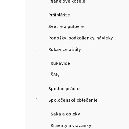
flanelové košele
Pršiplášte
Svetre a pulóvre
Ponožky, podkolienky, návleky
Rukavice a šály
Rukavice
Šály
Spodné prádlo
Spoločenské oblečenie
Saká a obleky
Kravaty a viazanky