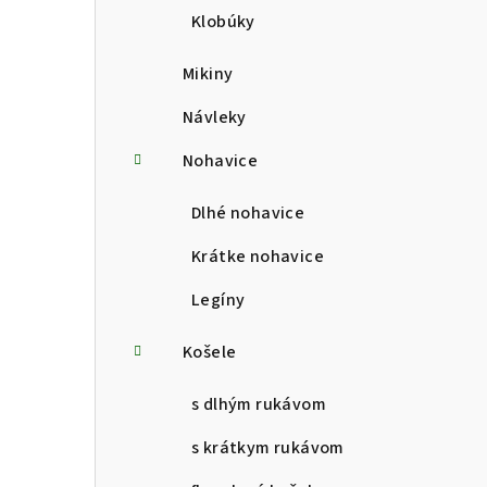
Klobúky
Mikiny
Návleky
Nohavice
Dlhé nohavice
Krátke nohavice
Legíny
Košele
s dlhým rukávom
s krátkym rukávom