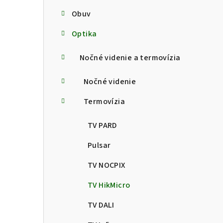
Obuv
Optika
Nočné videnie a termovízia
Nočné videnie
Termovízia
TV PARD
Pulsar
TV NOCPIX
TV HikMicro
TV DALI