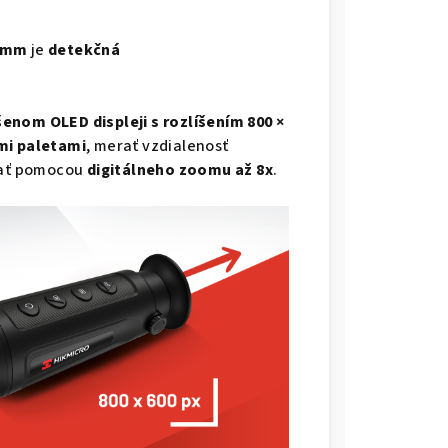
 mm
je
detekčná
enom OLED displeji s rozlíšením 800 ×
mi paletami
, merať vzdialenosť
vať pomocou
digitálneho zoomu až 8x
.