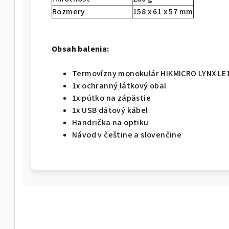
Rozmery
158 x 61 x 57 mm
Obsah balenia:
Termovízny monokulár HIKMICRO LYNX LE
1x ochranný látkový obal
1x pútko na zápästie
1x USB dátový kábel
Handrička na optiku
Návod v češtine a slovenčine