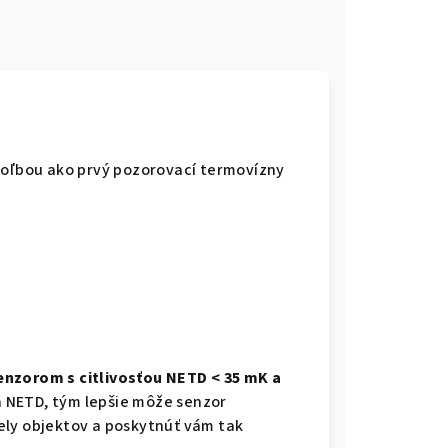
voľbou ako prvý pozorovací termovízny
nzorom s citlivosťou NETD < 35 mK a
ta NETD, tým lepšie môže senzor
ely objektov a poskytnúť vám tak