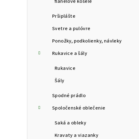
flanelové košele
Pršiplášte
Svetre a pulóvre
Ponožky, podkolienky, návleky
Rukavice a šály
Rukavice
Šály
Spodné prádlo
Spoločenské oblečenie
Saká a obleky
Kravaty a viazanky