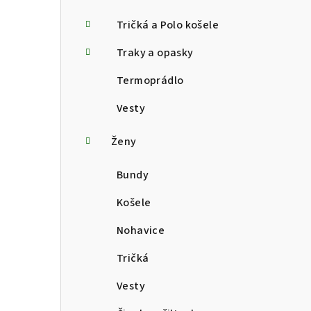
Tričká a Polo košele
Traky a opasky
Termoprádlo
Vesty
Ženy
Bundy
Košele
Nohavice
Tričká
Vesty