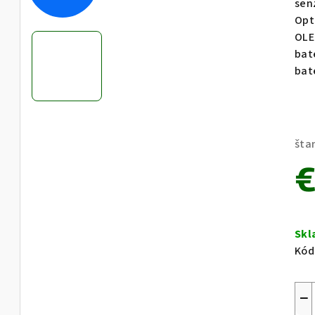
sen
z
Opti
5
OLE
hvie
bat
bat
šta
€
Jed
cen
Sk
Kód
−