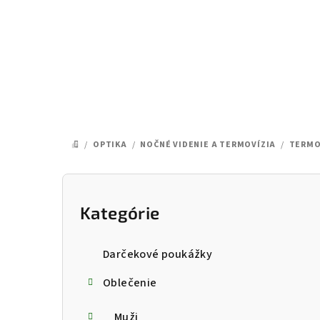
Prejsť
na
obsah
/
OPTIKA
/
NOČNÉ VIDENIE A TERMOVÍZIA
/
TERMO
DOMOV
B
o
Kategórie
Preskočiť
kategórie
č
Darčekové poukážky
n
Oblečenie
ý
Muži