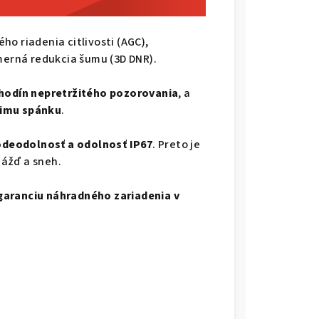
o riadenia citlivosti (AGC),
zmerná redukcia šumu (3D DNR).
 hodín nepretržitého pozorovania
, a
žimu spánku
.
odeodolnosť a odolnosť IP67
. Preto je
dážď a sneh.
garanciu náhradného zariadenia v