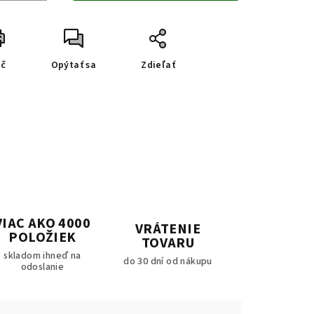
ač
Opýtať sa
Zdieľať
VIAC AKO 4000
VRÁTENIE
POLOŽIEK
TOVARU
skladom ihneď na
do 30 dní od nákupu
odoslanie