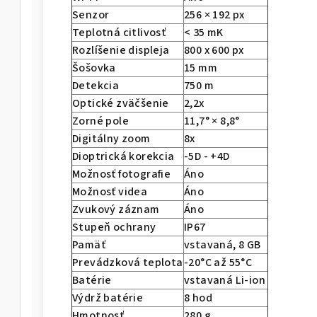
Senzor
256 × 192 px
Teplotná citlivosť
< 35 mK
Rozlíšenie displeja
800 x 600 px
Šošovka
15 mm
Detekcia
750 m
Optické zväčšenie
2,2x
Zorné pole
11,7° × 8,8°
Digitálny zoom
8x
Dioptrická korekcia
-5D - +4D
Možnosť fotografie
Áno
Možnosť videa
Áno
Zvukový záznam
Áno
Stupeň ochrany
IP67
Pamäť
vstavaná, 8 GB
Prevádzková teplota
-20°C až 55°C
Batérie
vstavaná Li-ion
Výdrž batérie
8 hod
Hmotnosť
280 g