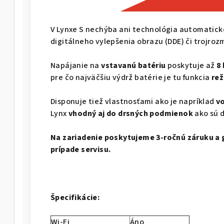
V Lynxe S nechýba ani technológia automatickéh
digitálneho vylepšenia obrazu (DDE) či trojro
Napájanie na
vstavanú batériu
poskytuje až
8
pre čo najväčšiu výdrž batérie je tu funkcia
re
Disponuje tiež vlastnosťami ako je napríklad
v
Lynx
vhodný aj do drsných podmienok
ako sú 
Na zariadenie poskytujeme 3-ročnú záruku a 
prípade servisu.
Špecifikácie:
Wi-Fi
Áno