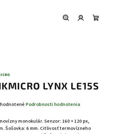
Hľadať
Prihlásenie
Nákupný
košík
MICRO
IKMICRO LYNX LE15S
emerné
hodnotené
Podrobnosti hodnotenia
notenie
duktu
movízny monokulár. Senzor: 160 × 120 px,
m. Šošovka: 6 mm. Citlivosť termovízneho