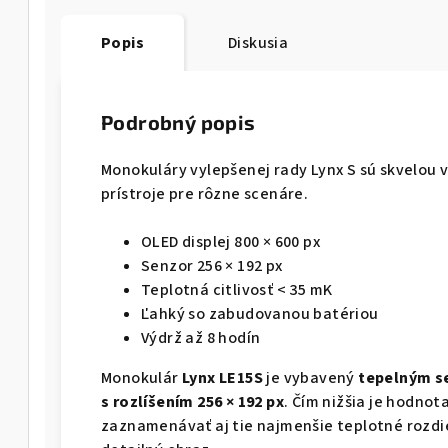
Popis
Diskusia
Podrobný popis
Monokuláry vylepšenej rady Lynx S sú skvelou 
prístroje pre rôzne scenáre.
OLED displej 800 × 600 px
Senzor 256 × 192 px
Teplotná citlivosť < 35 mK
Ľahký so zabudovanou batériou
Výdrž až 8 hodín
Monokulár
Lynx LE15S
je vybavený
tepelným se
s rozlíšením 256 × 192 px
. Čím nižšia je hodno
zaznamenávať aj tie najmenšie teplotné rozdi