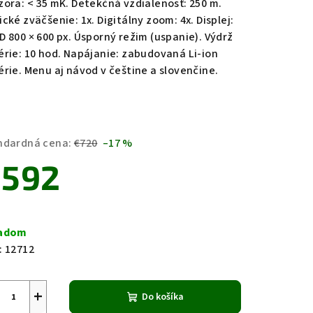
zora: < 35 mK. Detekčná vzdialenosť: 250 m.
cké zväčšenie: 1x. Digitálny zoom: 4x. Displej:
D 800 × 600 px. Úsporný režim (uspanie). Výdrž
zdičiek.
érie: 10 hod. Napájanie: zabudovaná Li-ion
érie. Menu aj návod v češtine a slovenčine.
ndardná cena:
€720
–17 %
592
notková
a:
ladom
:
12712
+
Do košíka