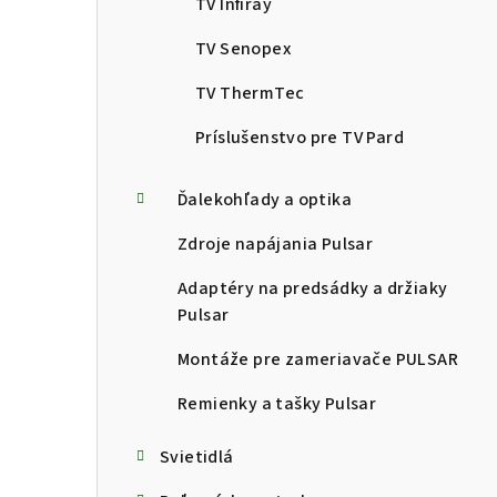
TV Infiray
TV Senopex
TV ThermTec
Príslušenstvo pre TV Pard
Ďalekohľady a optika
Zdroje napájania Pulsar
Adaptéry na predsádky a držiaky
Pulsar
Montáže pre zameriavače PULSAR
Remienky a tašky Pulsar
Svietidlá