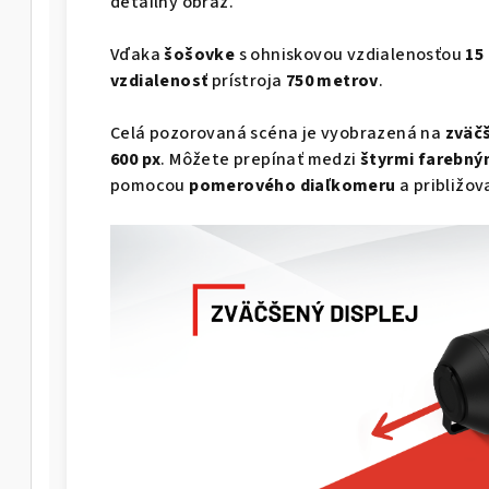
detailný obraz.
Vďaka
šošovke
s ohniskovou vzdialenosťou
15
vzdialenosť
prístroja
750 metrov
.
Celá pozorovaná scéna je vyobrazená na
zväčš
600 px
. Môžete prepínať medzi
štyrmi farebný
pomocou
pomerového diaľkomeru
a približo