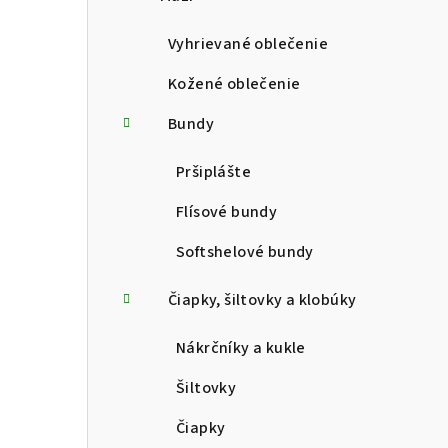
p
a
Vyhrievané oblečenie
n
Kožené oblečenie
e
Bundy
l
Pršiplášte
Flísové bundy
Softshelové bundy
Čiapky, šiltovky a klobúky
Nákrčníky a kukle
Šiltovky
Čiapky