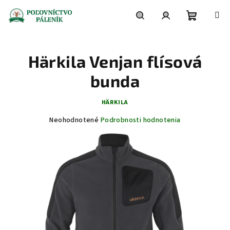
Prejsť
na
obsah
Nákupn
Hľadať
Prihlásenie
Härkila Venjan flísová
košík
bunda
HÄRKILA
Priemerné
Neohodnotené
Podrobnosti hodnotenia
hodnotenie
produktu
je
0,0
z
5
hviezdičiek.