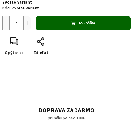
Zvoľte variant
cena:
Kód:
Zvoľte variant
−
+
Do košíka
Opýtať sa
Zdieľať
DOPRAVA ZADARMO
pri nákupe nad 100€