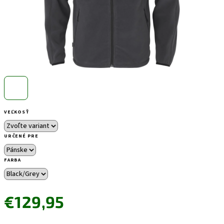
VEĽKOSŤ
URČENÉ PRE
FARBA
€129,95
Jednotková