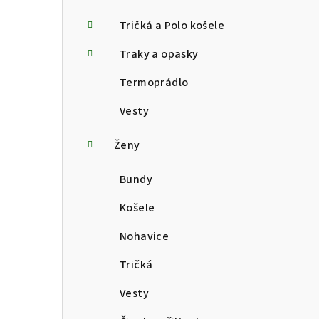
Tričká a Polo košele
Traky a opasky
Termoprádlo
Vesty
Ženy
Bundy
Košele
Nohavice
Tričká
Vesty