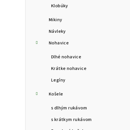
Klobúky
Mikiny
Návleky
Nohavice
Dlhé nohavice
Krátke nohavice
Legíny
Košele
s dlhým rukávom
s krátkym rukávom