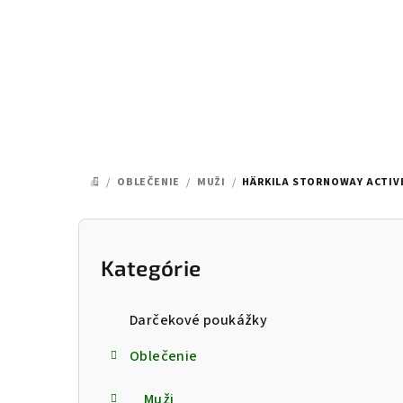
Prejsť
na
obsah
/
OBLEČENIE
/
MUŽI
/
HÄRKILA STORNOWAY ACTIV
DOMOV
B
o
Kategórie
Preskočiť
kategórie
č
Darčekové poukážky
n
Oblečenie
ý
Muži