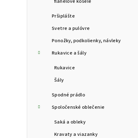
flanelové košele
Pršiplášte
Svetre a pulóvre
Ponožky, podkolienky, návleky
Rukavice a šály
Rukavice
Šály
Spodné prádlo
Spoločenské oblečenie
Saká a obleky
Kravaty a viazanky