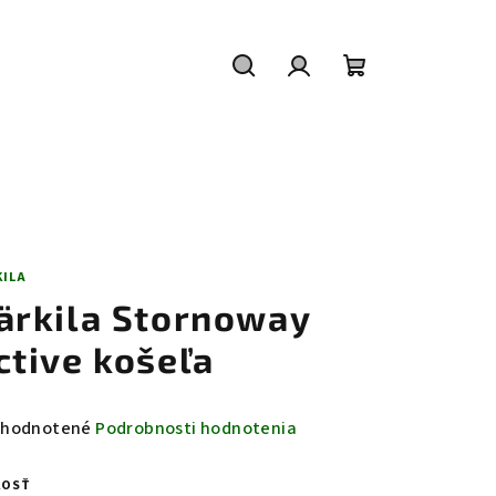
Hľadať
Prihlásenie
Nákupný
košík
KILA
ärkila Stornoway
ctive košeľa
emerné
hodnotené
Podrobnosti hodnotenia
notenie
duktu
KOSŤ