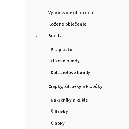
p
a
Vyhrievané oblečenie
n
Kožené oblečenie
e
Bundy
l
Pršiplášte
Flísové bundy
Softshelové bundy
Čiapky, šiltovky a klobúky
Nákrčníky a kukle
Šiltovky
Čiapky