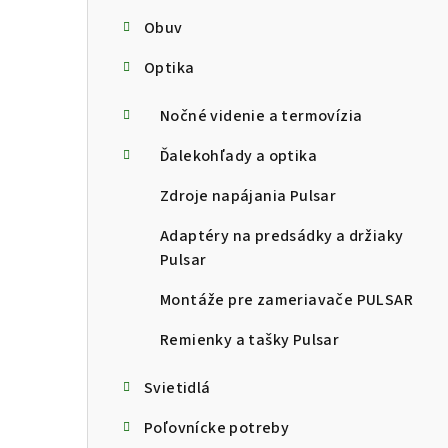
Obuv
Optika
Nočné videnie a termovízia
Ďalekohľady a optika
Zdroje napájania Pulsar
Adaptéry na predsádky a držiaky
Pulsar
Montáže pre zameriavače PULSAR
Remienky a tašky Pulsar
Svietidlá
Poľovnícke potreby