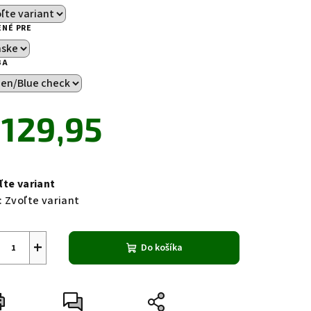
ENÉ PRE
BA
zdičiek.
129,95
notková
a:
ľte variant
:
Zvoľte variant
+
Do košíka