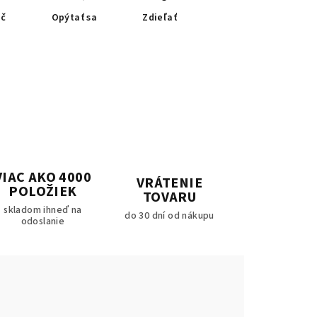
ač
Opýtať sa
Zdieľať
VIAC AKO 4000
VRÁTENIE
POLOŽIEK
TOVARU
skladom ihneď na
do 30 dní od nákupu
odoslanie