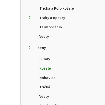
Tričká a Polo košele
Traky a opasky
Termoprádlo
Vesty
Ženy
Bundy
Košele
Nohavice
Tričká
Vesty