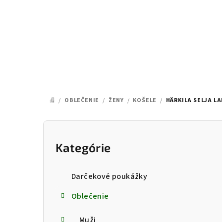
Prejsť
na
obsah
/
OBLEČENIE
/
ŽENY
/
KOŠELE
/
HÄRKILA SELJA L
DOMOV
B
o
Kategórie
Preskočiť
kategórie
č
Darčekové poukážky
n
Oblečenie
ý
Muži