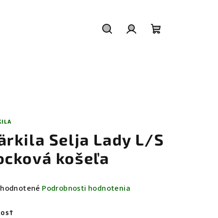
Hľadať
Prihlásenie
Nákupný
košík
KILA
ärkila Selja Lady L/S
ocková košeľa
emerné
hodnotené
Podrobnosti hodnotenia
notenie
duktu
KOSŤ