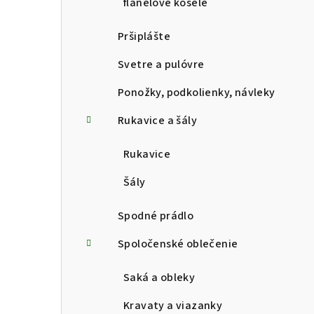
flanelové košele
Pršiplášte
Svetre a pulóvre
Ponožky, podkolienky, návleky
Rukavice a šály
Rukavice
Šály
Spodné prádlo
Spoločenské oblečenie
Saká a obleky
Kravaty a viazanky