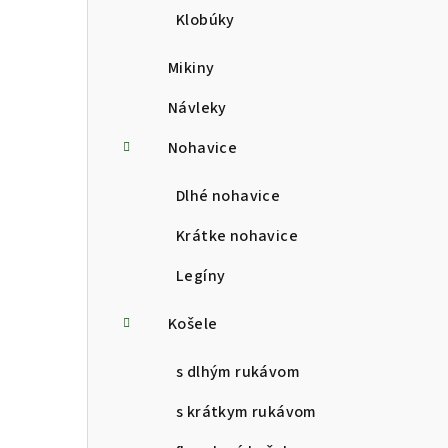
Klobúky
Mikiny
Návleky
Nohavice
Dlhé nohavice
Krátke nohavice
Legíny
Košele
s dlhým rukávom
s krátkym rukávom