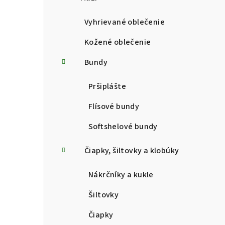
p
a
Vyhrievané oblečenie
n
Kožené oblečenie
e
Bundy
l
Pršiplášte
Flísové bundy
Softshelové bundy
Čiapky, šiltovky a klobúky
Nákrčníky a kukle
Šiltovky
Čiapky