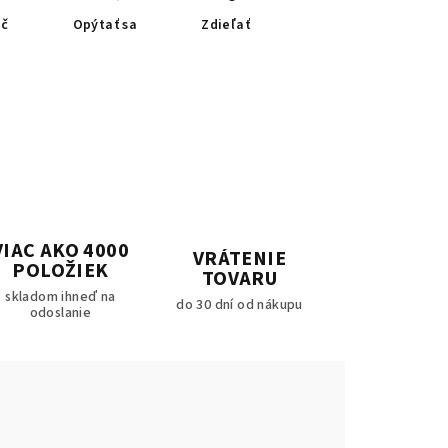
ač
Opýtať sa
Zdieľať
VIAC AKO 4000
VRÁTENIE
POLOŽIEK
TOVARU
skladom ihneď na
do 30 dní od nákupu
odoslanie