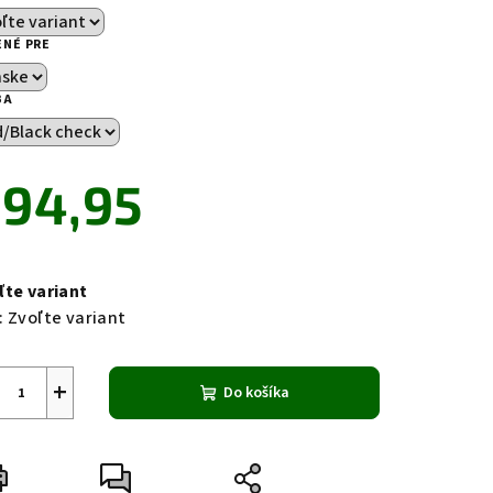
ENÉ PRE
BA
zdičiek.
94,95
notková
a:
ľte variant
:
Zvoľte variant
+
Do košíka