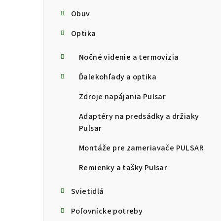
Obuv
Optika
Nočné videnie a termovízia
Ďalekohľady a optika
Zdroje napájania Pulsar
Adaptéry na predsádky a držiaky
Pulsar
Montáže pre zameriavače PULSAR
Remienky a tašky Pulsar
Svietidlá
Poľovnícke potreby