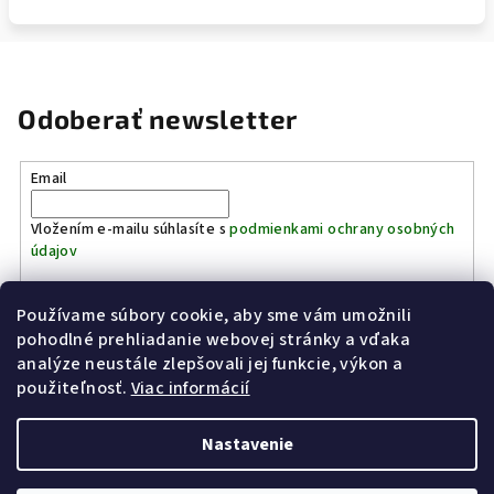
Odoberať newsletter
Email
Vložením e-mailu súhlasíte s
podmienkami ochrany osobných
údajov
Používame súbory cookie, aby sme vám umožnili
Prihlásiť sa
pohodlné prehliadanie webovej stránky a vďaka
analýze neustále zlepšovali jej funkcie, výkon a
Z
použiteľnosť.
Viac informácií
Kinostrelnica Páleník
KiWWWi.sk
á
p
Nastavenie
ä
t