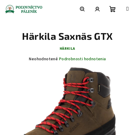
Prejsť
na
obsah
Nákupn
Hľadať
Prihlásenie
Härkila Saxnäs GTX
košík
HÄRKILA
Priemerné
Neohodnotené
Podrobnosti hodnotenia
hodnotenie
produktu
je
0,0
z
5
hviezdičiek.