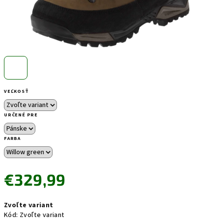
VEĽKOSŤ
URČENÉ PRE
FARBA
€329,99
Jednotková
Zvoľte variant
cena:
Kód:
Zvoľte variant