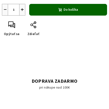
−
+
Do košíka
Opýtať sa
Zdieľať
DOPRAVA ZADARMO
pri nákupe nad 100€