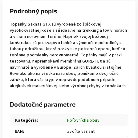
Podrobný popis
Topánky Saxnäs GTX sú vyrobené zo špičkovej
vysokokvalitnej kože a sú ideálne na trekking a lov v horách
a v inom nerovnom teréne. Napriek svojej koženej
konštrukcii sú prekvapivo ľahké a výnimočne pohodlné, s
tuhou podrážkou, ktorá poskytuje potrebnú oporu, keď sú
terénne podmienky nerovnomerné. Topánky majú v praxi
testovanú, nepremokavú membránu GORE-TEX a sú
navrhnuté a vyrobené v Európe. Za ich kvalitou si stojíme.
Rovnako ako na všetku našu obuv, ponúkame dvojročnú
záruku, ktorá vás kryje v nepravdepodobnom prípade
akejkoľvek materiálovej alebo výrobnej chyby v topánkach.
Dodatočné parametre
Kategória
:
Poľovnícka obuv
EAN
:
Zvoľte variant