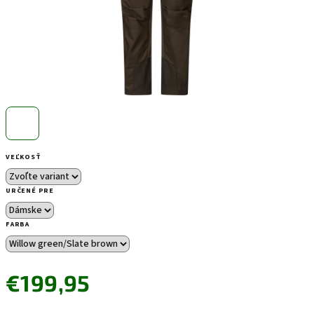
VEĽKOSŤ
URČENÉ PRE
FARBA
€199,95
Jednotková