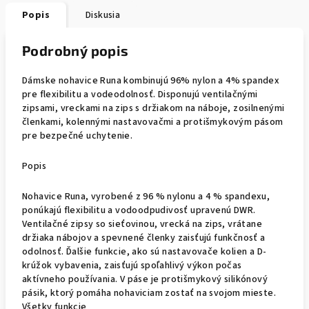
Popis
Diskusia
Podrobný popis
Dámske nohavice Runa kombinujú 96% nylon a 4% spandex
pre flexibilitu a vodeodolnosť. Disponujú ventilačnými
zipsami, vreckami na zips s držiakom na náboje, zosilnenými
členkami, kolennými nastavovačmi a protišmykovým pásom
pre bezpečné uchytenie.
Popis
Nohavice Runa, vyrobené z 96 % nylonu a 4 % spandexu,
ponúkajú flexibilitu a vodoodpudivosť upravenú DWR.
Ventilačné zipsy so sieťovinou, vrecká na zips, vrátane
držiaka nábojov a spevnené členky zaisťujú funkčnosť a
odolnosť. Ďalšie funkcie, ako sú nastavovače kolien a D-
krúžok vybavenia, zaisťujú spoľahlivý výkon počas
aktívneho používania. V páse je protišmykový silikónový
pásik, ktorý pomáha nohaviciam zostať na svojom mieste.
Všetky funkcie