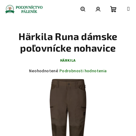
Prejsť
na
obsah
Nákupn
Hľadať
Prihlásenie
Härkila Runa dámske
košík
poľovnícke nohavice
HÄRKILA
Priemerné
Neohodnotené
Podrobnosti hodnotenia
hodnotenie
produktu
je
0,0
z
5
hviezdičiek.