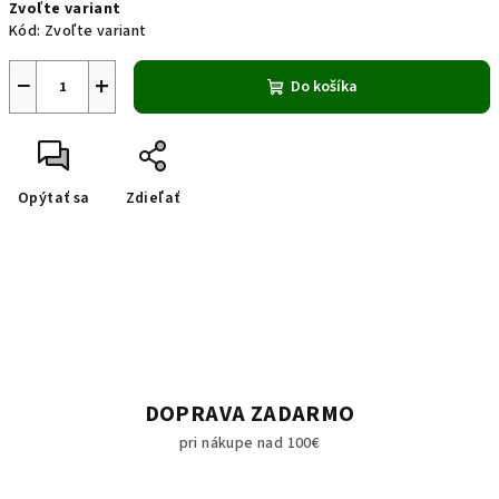
Zvoľte variant
cena:
Kód:
Zvoľte variant
−
+
Do košíka
Opýtať sa
Zdieľať
DOPRAVA ZADARMO
pri nákupe nad 100€