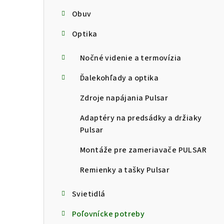
Obuv
Optika
Nočné videnie a termovízia
Ďalekohľady a optika
Zdroje napájania Pulsar
Adaptéry na predsádky a držiaky
Pulsar
Montáže pre zameriavače PULSAR
Remienky a tašky Pulsar
Svietidlá
Poľovnícke potreby