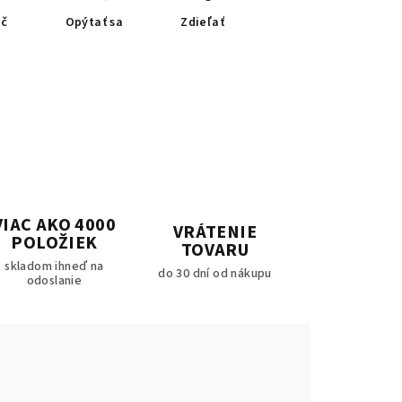
ač
Opýtať sa
Zdieľať
VIAC AKO 4000
VRÁTENIE
POLOŽIEK
TOVARU
skladom ihneď na
do 30 dní od nákupu
odoslanie