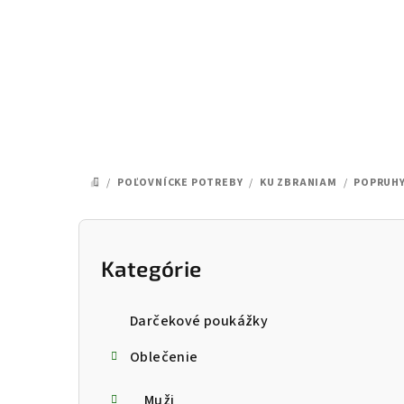
Prejsť
na
obsah
/
POĽOVNÍCKE POTREBY
/
KU ZBRANIAM
/
POPRUHY
DOMOV
B
o
Kategórie
Preskočiť
kategórie
č
Darčekové poukážky
n
Oblečenie
ý
Muži