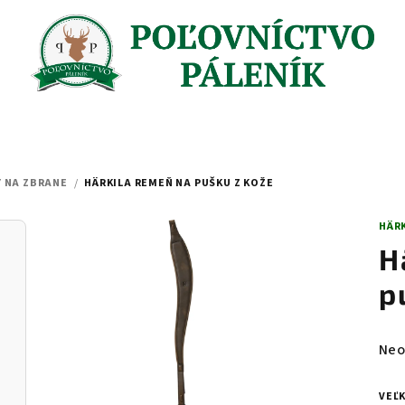
 NA ZBRANE
/
HÄRKILA REMEŇ NA PUŠKU Z KOŽE
HÄR
H
p
Pri
Neo
hod
pro
VEĽ