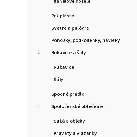
flanelové košele
Pršiplášte
Svetre a pulóvre
Ponožky, podkolienky, návleky
Rukavice a šály
Rukavice
Šály
Spodné prádlo
Spoločenské oblečenie
Saká a obleky
Kravaty a viazanky