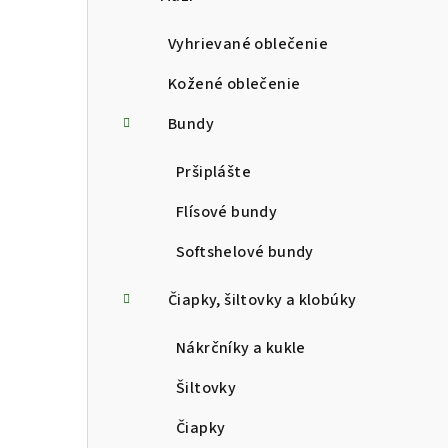
p
a
Vyhrievané oblečenie
n
Kožené oblečenie
e
Bundy
l
Pršiplášte
Flísové bundy
Softshelové bundy
Čiapky, šiltovky a klobúky
Nákrčníky a kukle
Šiltovky
Čiapky