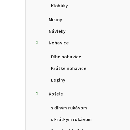
Klobúky
Mikiny
Návleky
Nohavice
Dlhé nohavice
Krátke nohavice
Legíny
Košele
s dlhým rukávom
s krátkym rukávom