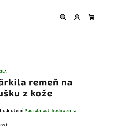
Hľadať
Prihlásenie
Nákupný
košík
KILA
ärkila remeň na
ušku z kože
emerné
hodnotené
Podrobnosti hodnotenia
notenie
duktu
KOSŤ