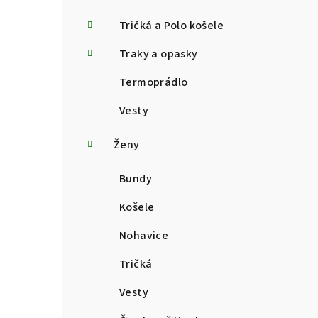
Tričká a Polo košele
Traky a opasky
Termoprádlo
Vesty
Ženy
Bundy
Košele
Nohavice
Tričká
Vesty