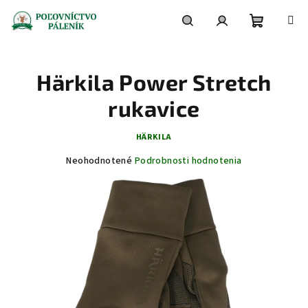
Prejsť
na
obsah
Nákupn
Hľadať
Prihlásenie
Härkila Power Stretch
košík
rukavice
HÄRKILA
Priemerné
Neohodnotené
Podrobnosti hodnotenia
hodnotenie
produktu
je
0,0
z
5
hviezdičiek.