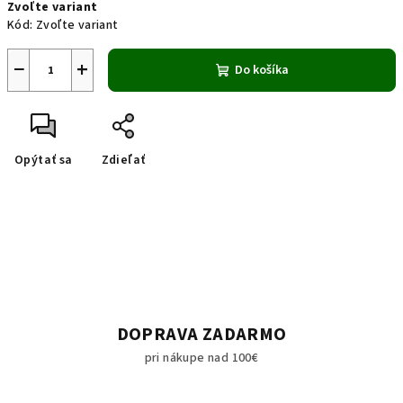
Zvoľte variant
cena:
Kód:
Zvoľte variant
−
+
Do košíka
Opýtať sa
Zdieľať
DOPRAVA ZADARMO
pri nákupe nad 100€