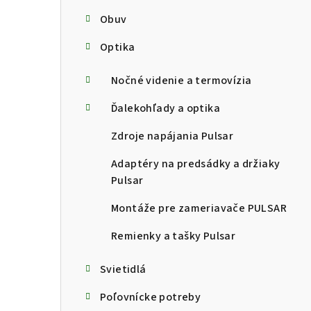
Obuv
Optika
Nočné videnie a termovízia
Ďalekohľady a optika
Zdroje napájania Pulsar
Adaptéry na predsádky a držiaky
Pulsar
Montáže pre zameriavače PULSAR
Remienky a tašky Pulsar
Svietidlá
Poľovnícke potreby