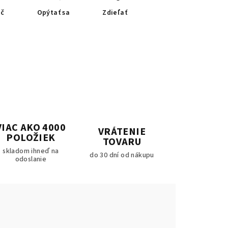
ač
Opýtať sa
Zdieľať
VIAC AKO 4000
VRÁTENIE
POLOŽIEK
TOVARU
skladom ihneď na
do 30 dní od nákupu
odoslanie