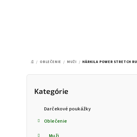
Prejsť
na
obsah
/
OBLEČENIE
/
MUŽI
/
HÄRKILA POWER STRETCH R
DOMOV
B
o
Kategórie
Preskočiť
kategórie
č
Darčekové poukážky
n
Oblečenie
ý
Muži