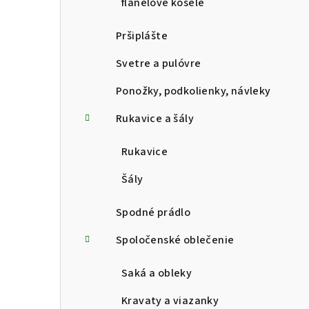
flanelové košele
Pršiplášte
Svetre a pulóvre
Ponožky, podkolienky, návleky
Rukavice a šály
Rukavice
Šály
Spodné prádlo
Spoločenské oblečenie
Saká a obleky
Kravaty a viazanky