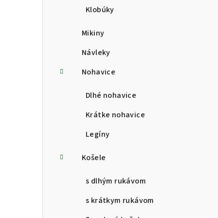
Klobúky
Mikiny
Návleky
Nohavice
Dlhé nohavice
Krátke nohavice
Legíny
Košele
s dlhým rukávom
s krátkym rukávom