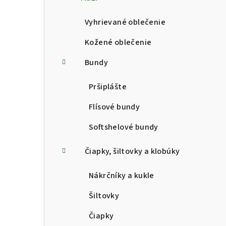
p
a
Vyhrievané oblečenie
n
Kožené oblečenie
e
Bundy
l
Pršiplášte
Flísové bundy
Softshelové bundy
Čiapky, šiltovky a klobúky
Nákrčníky a kukle
Šiltovky
Čiapky