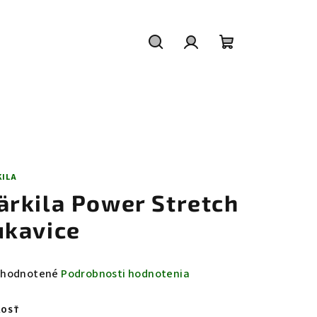
Hľadať
Prihlásenie
Nákupný
košík
KILA
ärkila Power Stretch
ukavice
emerné
hodnotené
Podrobnosti hodnotenia
notenie
duktu
KOSŤ