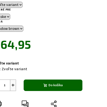
ENÉ PRE
BA
zdičiek.
64,95
notková
a:
ľte variant
:
Zvoľte variant
+
Do košíka