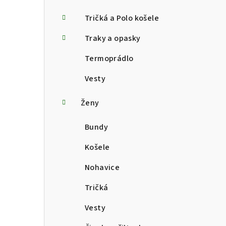
Tričká a Polo košele
Traky a opasky
Termoprádlo
Vesty
Ženy
Bundy
Košele
Nohavice
Tričká
Vesty