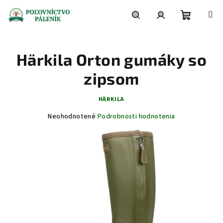
Prejsť
na
obsah
Nákupn
Hľadať
Prihlásenie
Härkila Orton gumáky so
košík
zipsom
HÄRKILA
Priemerné
Neohodnotené
Podrobnosti hodnotenia
hodnotenie
produktu
je
0,0
z
5
hviezdičiek.