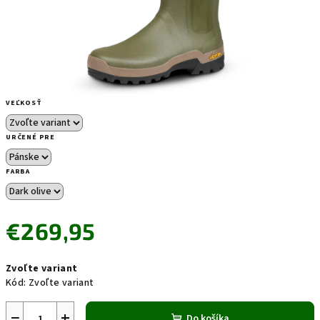
VEĽKOSŤ
URČENÉ PRE
FARBA
€269,95
Jednotková
Zvoľte variant
cena:
Kód:
Zvoľte variant
−
+
Do košíka