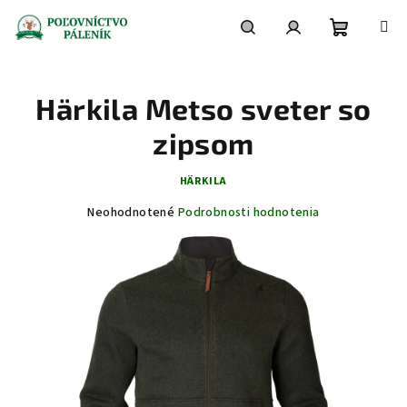
Prejsť
na
obsah
Nákupn
Hľadať
Prihlásenie
Härkila Metso sveter so
košík
zipsom
HÄRKILA
Priemerné
Neohodnotené
Podrobnosti hodnotenia
hodnotenie
produktu
je
0,0
z
5
hviezdičiek.