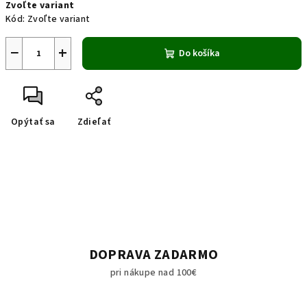
Zvoľte variant
cena:
Kód:
Zvoľte variant
−
+
Do košíka
Opýtať sa
Zdieľať
DOPRAVA ZADARMO
pri nákupe nad 100€