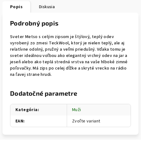
Popis
Diskusia
Podrobný popis
Sveter Metso s celým zipsom je štýlový, teplý odev
vyrobený zo zmesi TeckWool, ktorý je nielen teplý, ale aj
relatívne odolný, pružný a veľmi priedušný. Vďaka tomu je
sveter ideálnou voľbou ako elegantný vrchný odev na jar a
jeseň alebo ako teplá stredná vrstva na vaše hlboké zimné
poľovačky. Má zips po celej dĺžke a skryté vrecko na rádio
na ľavej strane hrudi.
Dodatočné parametre
Kategória
:
Muži
EAN
:
Zvoľte variant