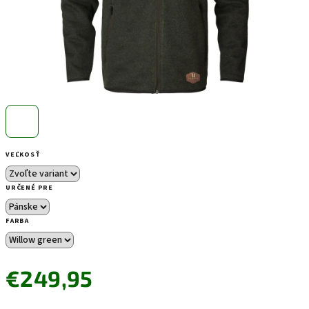
VEĽKOSŤ
URČENÉ PRE
FARBA
€249,95
Jednotková