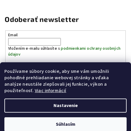
Odoberať newsletter
Email
Vložením e-mailu súhlasíte s
podmienkami ochrany osobných
údajov
Používame súbory cookie, aby sme vám umožnili
Prihlásiť sa
pohodlné prehliadanie webovej stránky a vďaka
analýze neustále zlepšovali jej funkcie, výkon a
Z
použiteľnosť.
Viac informácií
Kinostrelnica Páleník
KiWWWi.sk
á
p
Nastavenie
ä
t
Copyright 2026
Poľovníctvo Páleník
. Všetky práva vyhradené.
Súhlasím
i