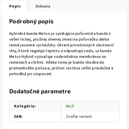
Popis
Diskusia
Podrobný popis
Hybridná bunda Metso je vynikajúca poľovnícka bunda z
veľmi tichej, pružnej vlnenej zmesi na poľovačku alebo
ranné jesenné vychádzky. Okrem prirodzených vlastností
vlny, ktoré regulujú teplotu a odpudzujú vodu, sa bunda
Metso Hybrid vyznačuje vodeodolnou membránou na
ramenách a chrbte. Vďaka tomu je bunda vhodná do
premenlivého počasia, pričom zostáva veľmi priedušná a
pohodlná pri stopovaní.
Dodatočné parametre
Kategória
:
Muži
EAN
:
Zvoľte variant