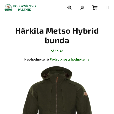
Prejsť
na
obsah
Nákupn
Hľadať
Prihlásenie
Härkila Metso Hybrid
košík
bunda
HÄRKILA
Priemerné
Neohodnotené
Podrobnosti hodnotenia
hodnotenie
produktu
je
0,0
z
5
hviezdičiek.