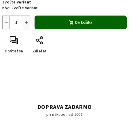
Zvoľte variant
cena:
Kód:
Zvoľte variant
−
+
Do košíka
Opýtať sa
Zdieľať
DOPRAVA ZADARMO
pri nákupe nad 100€