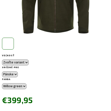
VEĽKOSŤ
URČENÉ PRE
FARBA
€399,95
Jednotková