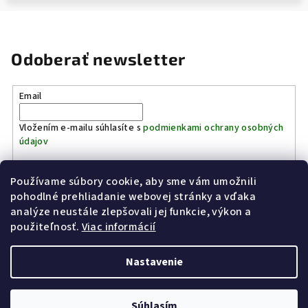
Odoberať newsletter
Email
Vložením e-mailu súhlasíte s
podmienkami ochrany osobných
údajov
Používame súbory cookie, aby sme vám umožnili
Prihlásiť sa
pohodlné prehliadanie webovej stránky a vďaka
analýze neustále zlepšovali jej funkcie, výkon a
Z
použiteľnosť.
Viac informácií
Kinostrelnica Páleník
KiWWWi.sk
á
p
Nastavenie
ä
t
Copyright 2026
Poľovníctvo Páleník
. Všetky práva vyhradené.
Súhlasím