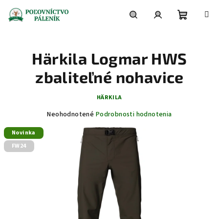
Prejsť
na
obsah
Nákupn
Hľadať
Prihlásenie
Härkila Logmar HWS
košík
zbaliteľné nohavice
HÄRKILA
Priemerné
Neohodnotené
Podrobnosti hodnotenia
hodnotenie
Novinka
produktu
je
FW24
0,0
z
5
hviezdičiek.