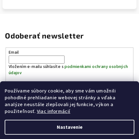
Odoberať newsletter
Email
Vložením e-mailu súhlasíte s
podmienkami ochrany osobných
údajov
Používame súbory cookie, aby sme vám umožnili
Prihlásiť sa
pohodlné prehliadanie webovej stránky a vďaka
analýze neustále zlepšovali jej funkcie, výkon a
Z
použiteľnosť.
Viac informácií
Kinostrelnica Páleník
KiWWWi.sk
á
p
Nastavenie
ä