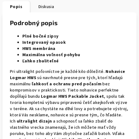
Popis
Diskusia
Podrobný popis
Plné bočné zipsy
Integrovaný opasok
HWS membrána
Maximálna voľnosť pohybu
Ľahko zbaliteľné
Pri ultralight poľovníctve je každé kilo dôležité.
Nohavice
Logmar HWS
sú navrhnuté presne pre tých, ktorí hľadajú
maximálnu
ľahkosť
a
ochranu pred počasím
bez
kompromisov v praktickosti. Tieto nohavice perfektne
dopĺňajú bundu
Logmar HWS Packable Jacket
, spolu tak
tvoria kompletnú výbavu pripravenú čeliť akejkoľvek výzve
v teréne. Ak sa chystáte na dlhé lovy a potrebujete výstroj,
ktorá Vás nesklame, nohavice sú presne tým, čo hľadáte.
Ich
ultralight dizajn
a schopnosť sa ľahko zbaliť do
vlastného vrecka znamenajú, že ich môžete mať vždy
poruke, bez toho aby Vám zbytočne zaťažili batoh. Vďaka