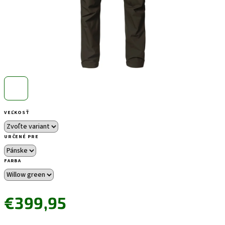
VEĽKOSŤ
URČENÉ PRE
FARBA
€399,95
Jednotková