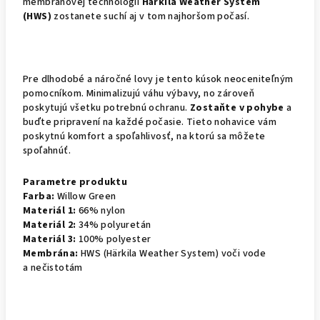
membránovej technológii
Härkila Weather System
(HWS)
zostanete suchí aj v tom najhoršom počasí.
Pre dlhodobé a náročné lovy je tento kúsok neoceniteľným
pomocníkom. Minimalizujú váhu výbavy, no zároveň
poskytujú všetku potrebnú ochranu.
Zostaňte v pohybe
a
buďte pripravení na každé počasie. Tieto nohavice vám
poskytnú komfort a spoľahlivosť, na ktorú sa môžete
spoľahnúť.
Parametre produktu
Farba:
Willow Green
Materiál 1:
66% nylon
Materiál 2:
34% polyuretán
Materiál 3:
100% polyester
Membrána:
HWS (Härkila Weather System) voči vode
a nečistotám