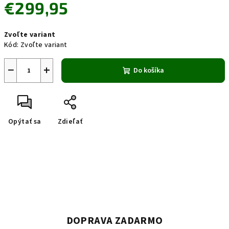
€299,95
Jednotková
Zvoľte variant
cena:
Kód:
Zvoľte variant
−
+
Do košíka
Opýtať sa
Zdieľať
DOPRAVA ZADARMO