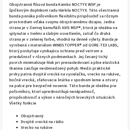
Obojstranná flísová bunda Kamko NOCTYX WSP je
špičkovým doplnkom radu Härkila NOCTYX. Táto všestranná
bunda ponúka poľovníkom flexibilitu prispôsobiť sa rôznym
prostrediam vďaka svojmu obojstrannému dizajnu. Jedna
strana je v čiernej kamufláži AXIS MSP®, ktorá je ideálna na
splynutie s tieňmi a slabým osvetlením, zatiaľ čo druhá
strana je v zelenej farbe, vhodná na denné výlety. Bunda je
vyrobená s materiálom WINDSTOPPER® od GORE-TEX LABS,
ktorý poskytuje vynikajúcu ochranu pred vetrom a
priedušnosť v rôznych podmienkach. Jej česaný tichý
povrch minimalizuje hluk pri prenasledovaní a plne elastická
tkanina zaisťuje neobmedzený pohyb. Medzi praktické
prvky patria dvojité vrecká na vysielačku, vrecko na rukáve,
bočné vrecká, sťahovacia šnúrka v spodnom leme a otvory
na palce pre bezpečné nosenie. Táto bunda je ideálna pre
poľovníkov, ktorí uprednostňujú nenápadnosť,
prispôsobivosť a výkon v náročných loveckých situáciách.
Všetky funkcie
Obojstranný
Dvojité vrecká na rádio
Vrecko na rukáve