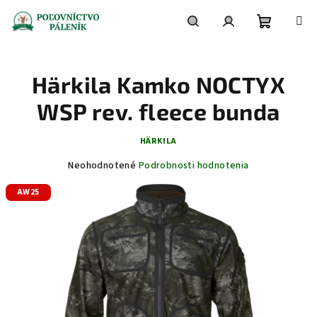
Prejsť
na
obsah
Nákupn
Hľadať
Prihlásenie
Härkila Kamko NOCTYX
košík
WSP rev. fleece bunda
HÄRKILA
Priemerné
Neohodnotené
Podrobnosti hodnotenia
hodnotenie
AW25
produktu
je
0,0
z
5
hviezdičiek.