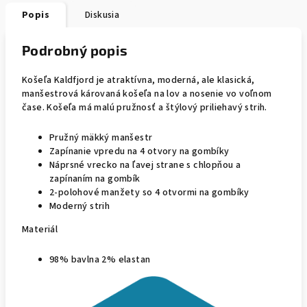
Popis
Diskusia
Podrobný popis
Košeľa Kaldfjord je atraktívna, moderná, ale klasická,
manšestrová károvaná košeľa na lov a nosenie vo voľnom
čase. Košeľa má malú pružnosť a štýlový priliehavý strih.
Pružný mäkký manšestr
Zapínanie vpredu na 4 otvory na gombíky
Náprsné vrecko na ľavej strane s chlopňou a
zapínaním na gombík
2-polohové manžety so 4 otvormi na gombíky
Moderný strih
Materiál
98% bavlna 2% elastan