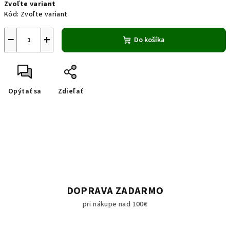
Zvoľte variant
cena:
Kód:
Zvoľte variant
−
+
Do košíka
Opýtať sa
Zdieľať
DOPRAVA ZADARMO
pri nákupe nad 100€