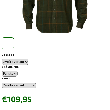
VEĽKOSŤ
URČENÉ PRE
FARBA
€109,95
Jednotková