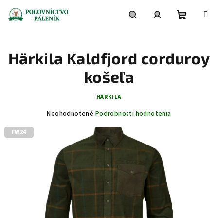
Prejsť
na
obsah
Nákupn
Hľadať
Prihlásenie
Härkila Kaldfjord corduroy
košík
košeľa
HÄRKILA
Priemerné
Neohodnotené
Podrobnosti hodnotenia
hodnotenie
FW24
produktu
je
0,0
z
5
hviezdičiek.