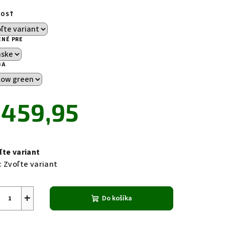
notenie
duktu
KOSŤ
ENÉ PRE
BA
zdičiek.
459,95
notková
a:
ľte variant
:
Zvoľte variant
+
Do košíka