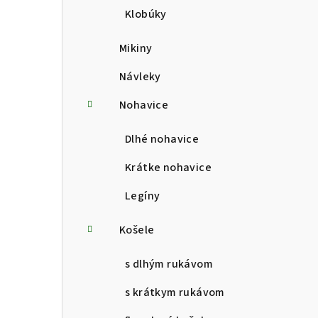
Klobúky
Mikiny
Návleky
Nohavice
Dlhé nohavice
Krátke nohavice
Legíny
Košele
s dlhým rukávom
s krátkym rukávom