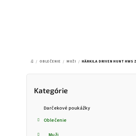
Prejsť
na
obsah
/
OBLEČENIE
/
MUŽI
/
HÄRKILA DRIVEN HUNT HWS 
DOMOV
B
o
Kategórie
Preskočiť
kategórie
č
Darčekové poukážky
n
Oblečenie
ý
Muži