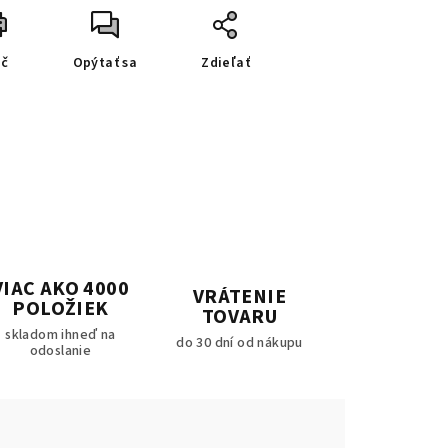
ač
Opýtať sa
Zdieľať
VIAC AKO 4000
VRÁTENIE
POLOŽIEK
TOVARU
skladom ihneď na
do 30 dní od nákupu
odoslanie