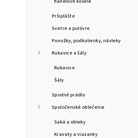
flanelové košele
Pršiplášte
Svetre a pulóvre
Ponožky, podkolienky, návleky
Rukavice a šály
Rukavice
Šály
Spodné prádlo
Spoločenské oblečenie
Saká a obleky
Kravaty a viazanky