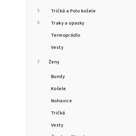
Tričká a Polo košele
Traky a opasky
Termoprádlo
Vesty
Ženy
Bundy
Košele
Nohavice
Tričká
Vesty