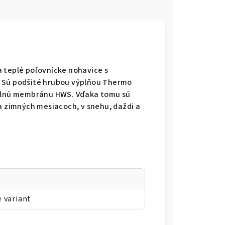
 teplé poľovnícke nohavice s
. Sú podšité hrubou výplňou Thermo
dolnú membránu HWS. Vďaka tomu sú
 a zimných mesiacoch, v snehu, daždi a
e variant