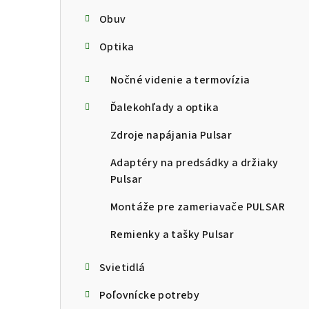
Obuv
Optika
Nočné videnie a termovízia
Ďalekohľady a optika
Zdroje napájania Pulsar
Adaptéry na predsádky a držiaky
Pulsar
Montáže pre zameriavače PULSAR
Remienky a tašky Pulsar
Svietidlá
Poľovnícke potreby