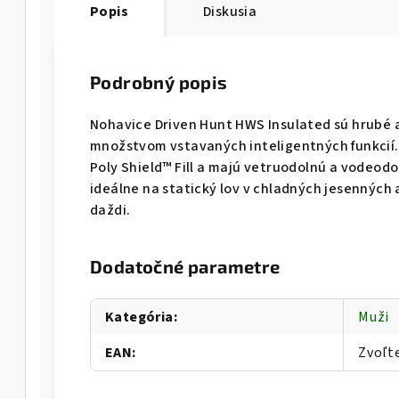
Popis
Diskusia
Podrobný popis
Nohavice Driven Hunt HWS Insulated sú hrubé a
množstvom vstavaných inteligentných funkcií
Poly Shield™ Fill a majú vetruodolnú a vodeo
ideálne na statický lov v chladných jesenných
daždi.
Dodatočné parametre
Kategória
:
Muži
EAN
:
Zvoľt