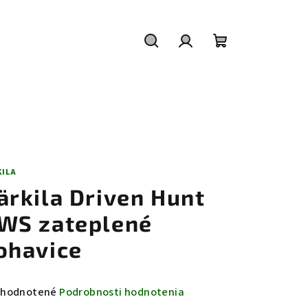
Hľadať
Prihlásenie
Nákupný
košík
KILA
ärkila Driven Hunt
WS zateplené
ohavice
emerné
hodnotené
Podrobnosti hodnotenia