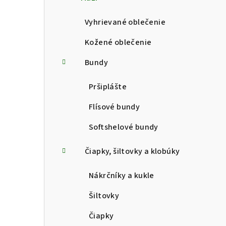
p
a
Vyhrievané oblečenie
n
Kožené oblečenie
e
Bundy
l
Pršiplášte
Flísové bundy
Softshelové bundy
Čiapky, šiltovky a klobúky
Nákrčníky a kukle
Šiltovky
Čiapky