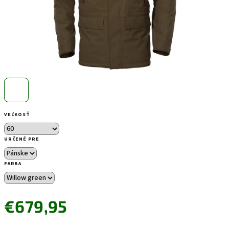
VEĽKOSŤ
URČENÉ PRE
FARBA
€679,95
Jednotková