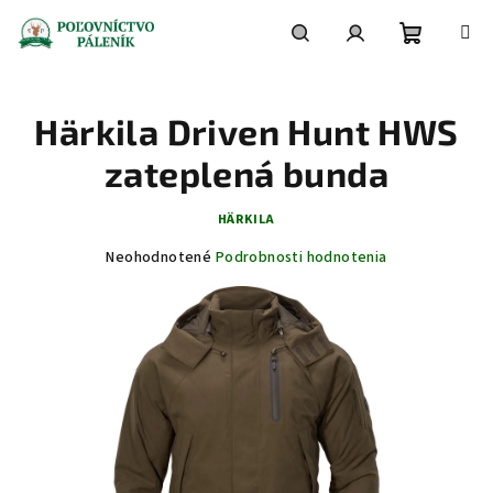
Prejsť
na
obsah
Nákupn
Hľadať
Prihlásenie
Härkila Driven Hunt HWS
košík
zateplená bunda
HÄRKILA
Priemerné
Neohodnotené
Podrobnosti hodnotenia
hodnotenie
produktu
je
0,0
z
5
hviezdičiek.