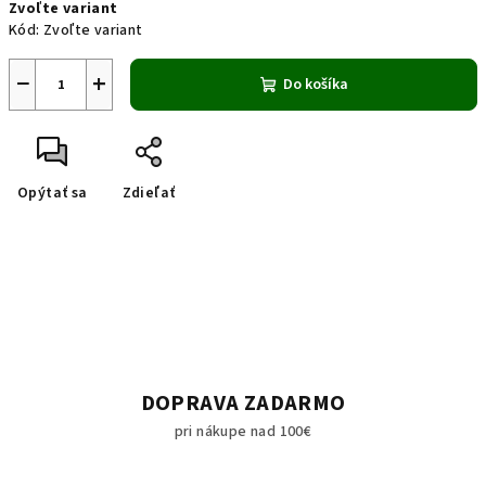
Zvoľte variant
cena:
Kód:
Zvoľte variant
−
+
Do košíka
Opýtať sa
Zdieľať
DOPRAVA ZADARMO
pri nákupe nad 100€