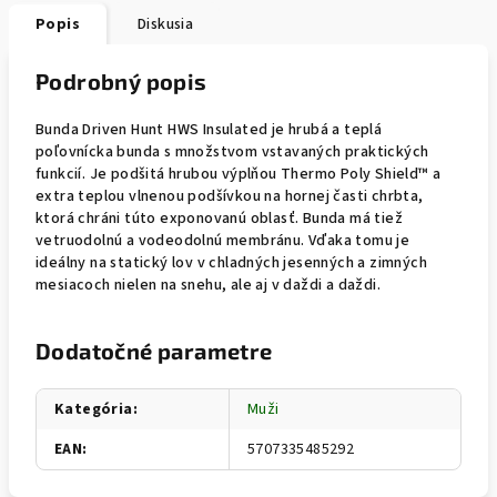
Popis
Diskusia
Podrobný popis
Bunda Driven Hunt HWS Insulated je hrubá a teplá
poľovnícka bunda s množstvom vstavaných praktických
funkcií. Je podšitá hrubou výplňou Thermo Poly Shield™ a
extra teplou vlnenou podšívkou na hornej časti chrbta,
ktorá chráni túto exponovanú oblasť. Bunda má tiež
vetruodolnú a vodeodolnú membránu. Vďaka tomu je
ideálny na statický lov v chladných jesenných a zimných
mesiacoch nielen na snehu, ale aj v daždi a daždi.
Dodatočné parametre
Kategória
:
Muži
EAN
:
5707335485292