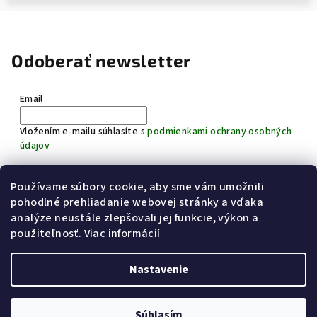
Odoberať newsletter
Email
Vložením e-mailu súhlasíte s
podmienkami ochrany osobných
údajov
Používame súbory cookie, aby sme vám umožnili
Prihlásiť sa
pohodlné prehliadanie webovej stránky a vďaka
analýze neustále zlepšovali jej funkcie, výkon a
Z
použiteľnosť.
Viac informácií
Kinostrelnica Páleník
KiWWWi.sk
á
p
Nastavenie
ä
t
Copyright 2026
Poľovníctvo Páleník
. Všetky práva vyhradené.
Súhlasím