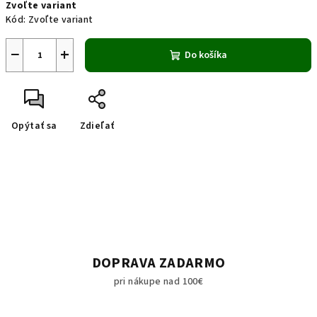
Zvoľte variant
cena:
Kód:
Zvoľte variant
−
+
Do košíka
Opýtať sa
Zdieľať
DOPRAVA ZADARMO
pri nákupe nad 100€