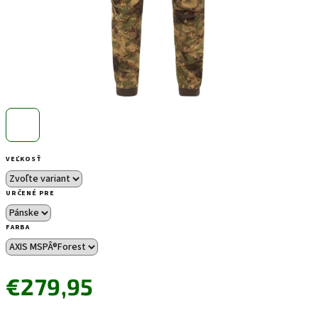
VEĽKOSŤ
URČENÉ PRE
FARBA
€279,95
Jednotková