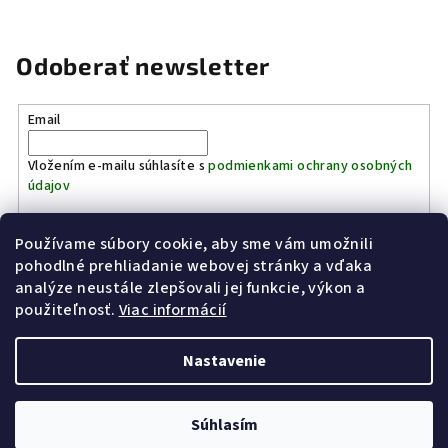
Odoberať newsletter
Email
Vložením e-mailu súhlasíte s
podmienkami ochrany osobných
údajov
Používame súbory cookie, aby sme vám umožnili
Prihlásiť sa
pohodlné prehliadanie webovej stránky a vďaka
analýze neustále zlepšovali jej funkcie, výkon a
Z
použiteľnosť.
Viac informácií
Kinostrelnica Páleník
KiWWWi.sk
á
p
Nastavenie
ä
t
Copyright 2026
Poľovníctvo Páleník
. Všetky práva vyhradené.
Súhlasím
i