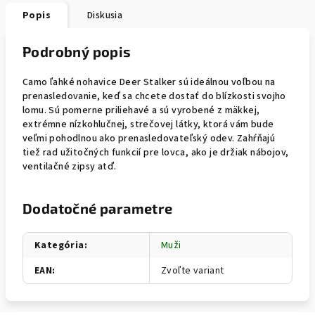
Popis
Diskusia
Podrobný popis
Camo ľahké nohavice Deer Stalker sú ideálnou voľbou na
prenasledovanie, keď sa chcete dostať do blízkosti svojho
lomu. Sú pomerne priliehavé a sú vyrobené z mäkkej,
extrémne nízkohlučnej, strečovej látky, ktorá vám bude
veľmi pohodlnou ako prenasledovateľský odev. Zahŕňajú
tiež rad užitočných funkcií pre lovca, ako je držiak nábojov,
ventilačné zipsy atď.
Dodatočné parametre
Kategória
:
Muži
EAN
:
Zvoľte variant