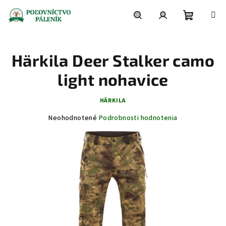
Prejsť
na
obsah
Nákupn
Hľadať
Prihlásenie
Härkila Deer Stalker camo
košík
light nohavice
HÄRKILA
Priemerné
Neohodnotené
Podrobnosti hodnotenia
hodnotenie
produktu
je
0,0
z
5
hviezdičiek.