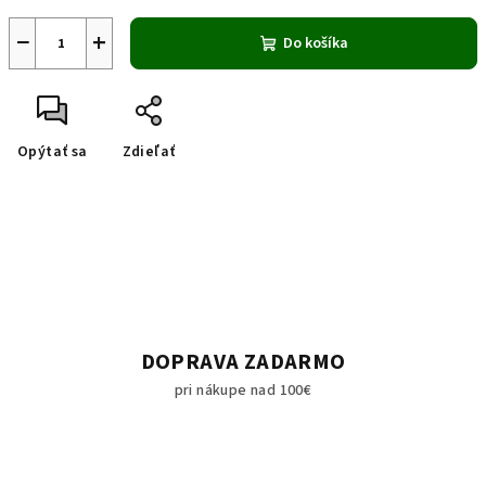
−
+
Do košíka
Opýtať sa
Zdieľať
DOPRAVA ZADARMO
pri nákupe nad 100€