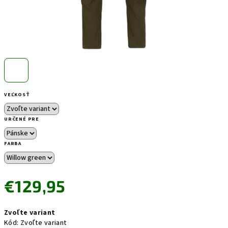
VEĽKOSŤ
URČENÉ PRE
FARBA
€129,95
Jednotková
Zvoľte variant
cena:
Kód:
Zvoľte variant