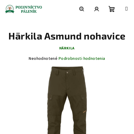
Prejsť
na
obsah
Nákupn
Hľadať
Prihlásenie
Härkila Asmund nohavice
košík
HÄRKILA
Priemerné
Neohodnotené
Podrobnosti hodnotenia
hodnotenie
produktu
je
0,0
z
5
hviezdičiek.