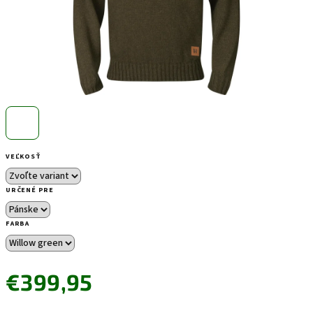
VEĽKOSŤ
URČENÉ PRE
FARBA
€399,95
Jednotková