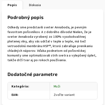
Popis
Diskusia
Podrobný popis
Odkedy sme predstavili sveter Annaboda, je pevným
favoritom poľovníkov. A z dobrého dôvodu! Nielen, že je
sveter Annaboda vyrobený zo 100% vysokokvalitnej
pletenej vlny, aby vás udržal v teple a teple, má tiež
vetruodolnú membránu HSP®, ktorá zabraňuje prenikaniu
chladných náporov. Vďaka podnetom od poľovníckej
komunity sme optimalizovali strih svetra a vylepšený úplet,
takže drží tvar aj po rokoch používania.
Dodatočné parametre
Kategória
:
Muži
EAN
:
Zvoľte variant