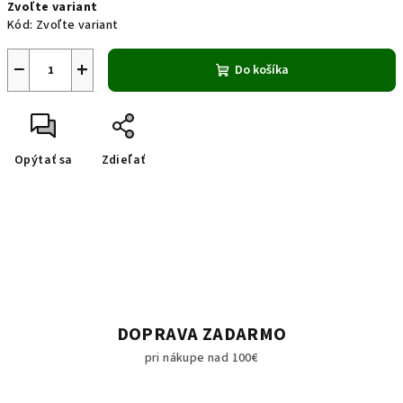
Zvoľte variant
cena:
Kód:
Zvoľte variant
−
+
Do košíka
Opýtať sa
Zdieľať
DOPRAVA ZADARMO
pri nákupe nad 100€