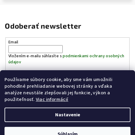
Odoberať newsletter
Email
Vložením e-mailu súhlasíte s
podmienkami ochrany osobných
údajov
Používame súbory cookie, aby sme vám umožnili
Prihlásiť sa
pohodlné prehliadanie webovej stránky a vďaka
analýze neustále zlepšovali jej funkcie, výkon a
Z
použiteľnosť.
Viac informácií
Kinostrelnica Páleník
KiWWWi.sk
á
p
Nastavenie
ä
t
Copyright 2026
Poľovníctvo Páleník
. Všetky práva vyhradené.
Súhlasím