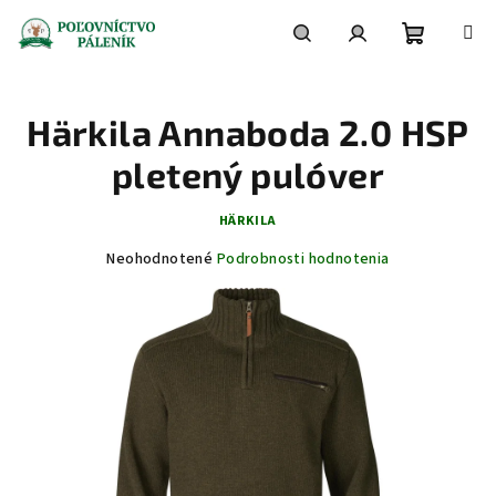
Prejsť
na
obsah
Nákupn
Hľadať
Prihlásenie
Härkila Annaboda 2.0 HSP
košík
pletený pulóver
HÄRKILA
Priemerné
Neohodnotené
Podrobnosti hodnotenia
hodnotenie
produktu
je
0,0
z
5
hviezdičiek.