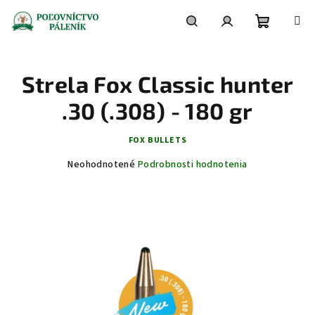
Prejsť
na
obsah
Nákupn
Hľadať
Prihlásenie
Strela Fox Classic hunter
košík
.30 (.308) - 180 gr
FOX BULLETS
Priemerné
Neohodnotené
Podrobnosti hodnotenia
hodnotenie
produktu
je
0,0
z
5
hviezdičiek.