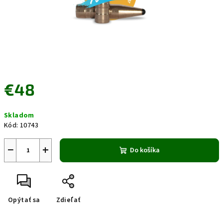
€48
Jednotková
Skladom
cena:
Kód:
10743
−
+
Do košíka
Opýtať sa
Zdieľať