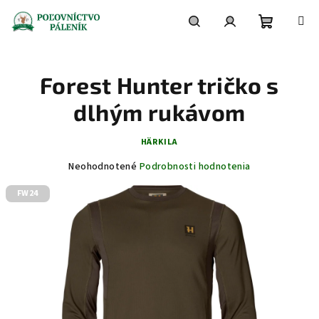
Prejsť
na
obsah
Nákupn
Hľadať
Prihlásenie
Forest Hunter tričko s
košík
dlhým rukávom
HÄRKILA
Priemerné
Neohodnotené
Podrobnosti hodnotenia
hodnotenie
FW24
produktu
je
0,0
z
5
hviezdičiek.