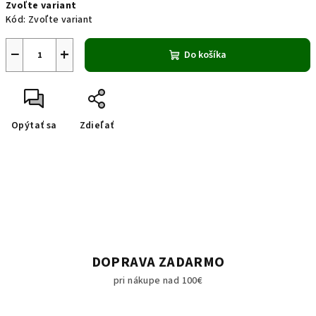
Zvoľte variant
cena:
Kód:
Zvoľte variant
−
+
Do košíka
Opýtať sa
Zdieľať
DOPRAVA ZADARMO
pri nákupe nad 100€