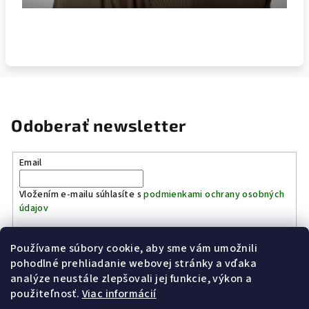
Odoberať newsletter
Email
Vložením e-mailu súhlasíte s
podmienkami ochrany osobných
údajov
Používame súbory cookie, aby sme vám umožnili
Prihlásiť sa
pohodlné prehliadanie webovej stránky a vďaka
analýze neustále zlepšovali jej funkcie, výkon a
Z
použiteľnosť.
Viac informácií
Kinostrelnica Páleník
KiWWWi.sk
á