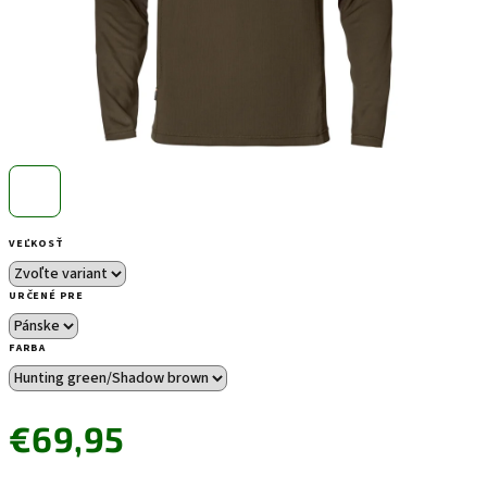
VEĽKOSŤ
URČENÉ PRE
FARBA
€69,95
Jednotková