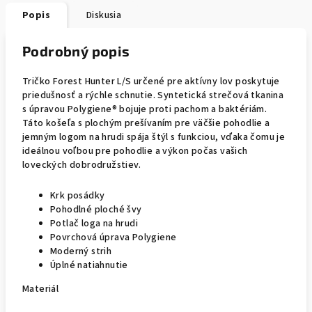
Popis
Diskusia
Podrobný popis
Tričko Forest Hunter L/S určené pre aktívny lov poskytuje
priedušnosť a rýchle schnutie. Syntetická strečová tkanina
s úpravou Polygiene® bojuje proti pachom a baktériám.
Táto košeľa s plochým prešívaním pre väčšie pohodlie a
jemným logom na hrudi spája štýl s funkciou, vďaka čomu je
ideálnou voľbou pre pohodlie a výkon počas vašich
loveckých dobrodružstiev.
Krk posádky
Pohodlné ploché švy
Potlač loga na hrudi
Povrchová úprava Polygiene
Moderný strih
Úplné natiahnutie
Materiál