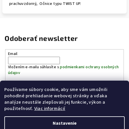
prachuvzdorný, Očnice typu TWIST UP.
Odoberať newsletter
Email
Vložením e-mailu súhlasíte s
podmienkami ochrany osobných
údajov
Používame súbory cookie, aby sme vám umožnili
Prihlásiť sa
pohodlné prehliadanie webovej stránky a vďaka
analýze neustále zlepšovali jej funkcie, výkon a
Z
použiteľnosť.
Viac informácií
Kinostrelnica Páleník
KiWWWi.sk
á
p
Nastavenie
ä