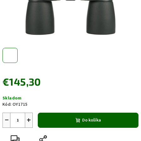
€145,30
Jednotková
Skladom
cena:
Kód:
OY1715
−
+
Do košíka