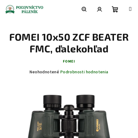
Prejsť
na
obsah
Nákupn
Hľadať
Prihlásenie
FOMEI 10x50 ZCF BEATER
košík
FMC, ďalekohľad
FOMEI
Priemerné
Neohodnotené
Podrobnosti hodnotenia
hodnotenie
produktu
je
0,0
z
5
hviezdičiek.