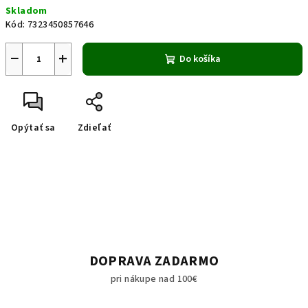
Skladom
cena:
Kód:
7323450857646
−
+
Do košíka
Opýtať sa
Zdieľať
DOPRAVA ZADARMO
pri nákupe nad 100€