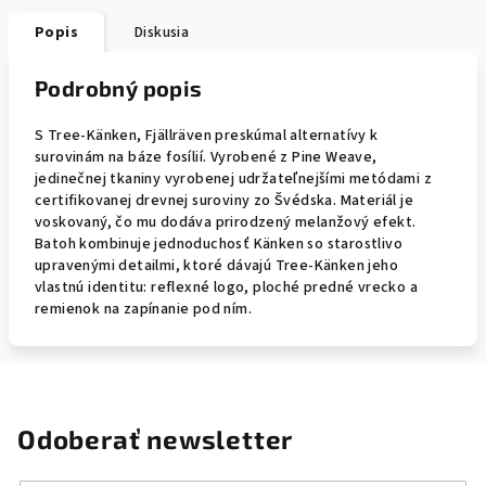
Popis
Diskusia
Podrobný popis
S Tree-Känken, Fjällräven preskúmal alternatívy k
surovinám na báze fosílií. Vyrobené z Pine Weave,
jedinečnej tkaniny vyrobenej udržateľnejšími metódami z
certifikovanej drevnej suroviny zo Švédska. Materiál je
voskovaný, čo mu dodáva prirodzený melanžový efekt.
Batoh kombinuje jednoduchosť Känken so starostlivo
upravenými detailmi, ktoré dávajú Tree-Känken jeho
vlastnú identitu: reflexné logo, ploché predné vrecko a
remienok na zapínanie pod ním.
Odoberať newsletter