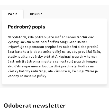
Popis
Diskusia
Podrobný popis
Na výletoch, kde potrebujete mať so sebou trochu viac
výbavy, sa vám bude hodiť držiak Singi Gear Holder.
Pripevňuje sa pomocou prepínačov na bočnú alebo prednú
časť batohu a je dostatočne veľký na to, aby prevážal fľašu,
statív, pušku, rybársky prút atď. Napínací popruh v hornej
časti udrží výstroj na mieste a samostatný popruh funguje
ako ďalšie upevnenie. bod za dlhé predmety. Hodí sa na
všetky batohy radu Singi, ale všimnite si, že Singi 20 nie je
vhodný na nosenie pušky.
Odoberať newsletter