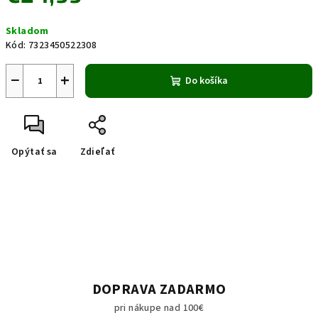
Jednotková
Skladom
cena:
Kód:
7323450522308
−
+
Do košíka
Opýtať sa
Zdieľať
DOPRAVA ZADARMO
pri nákupe nad 100€