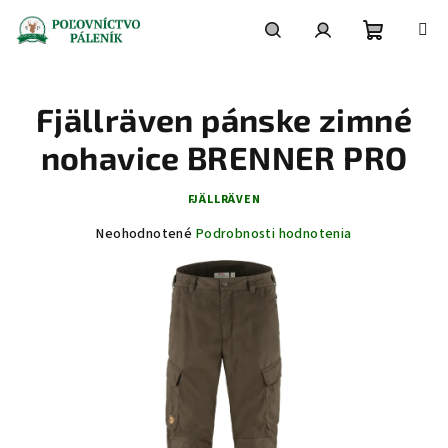
Prejsť
na
obsah
Nákupn
Hľadať
Prihlásenie
Fjällräven pánske zimné
košík
nohavice BRENNER PRO
FJÄLLRÄVEN
Priemerné
Neohodnotené
Podrobnosti hodnotenia
hodnotenie
produktu
je
0,0
z
5
hviezdičiek.