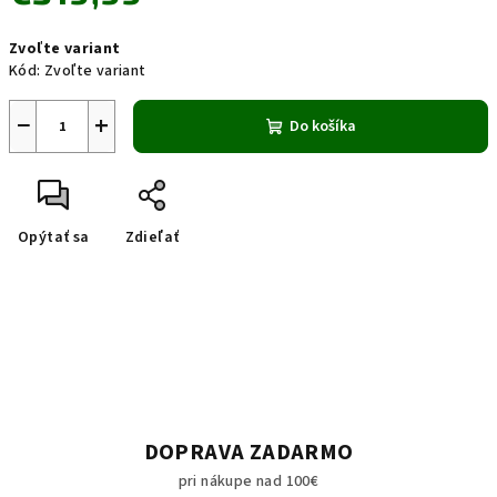
Jednotková
Zvoľte variant
cena:
Kód:
Zvoľte variant
−
+
Do košíka
Opýtať sa
Zdieľať
DOPRAVA ZADARMO
pri nákupe nad 100€