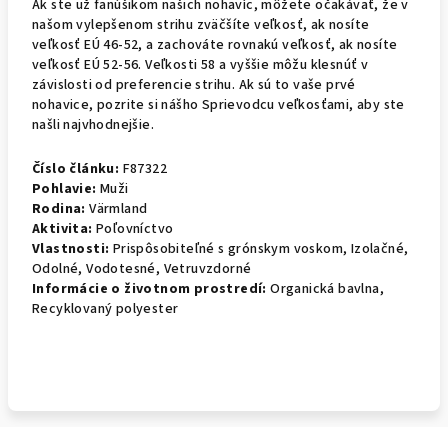
Ak ste už fanúšikom našich nohavíc, môžete očakávať, že v
našom vylepšenom strihu zväčšíte veľkosť, ak nosíte
veľkosť EÚ 46-52, a zachováte rovnakú veľkosť, ak nosíte
veľkosť EÚ 52-56.
Veľkosti 58 a vyššie môžu klesnúť v
závislosti od preferencie strihu.
Ak sú to vaše prvé
nohavice, pozrite si nášho Sprievodcu veľkosťami, aby ste
našli najvhodnejšie.
Číslo článku:
F87322
Pohlavie:
Muži
Rodina:
Värmland
Aktivita:
Poľovníctvo
Vlastnosti:
Prispôsobiteľné s grónskym voskom, Izolačné,
Odolné, Vodotesné, Vetruvzdorné
Informácie o životnom prostredí:
Organická bavlna,
Recyklovaný polyester