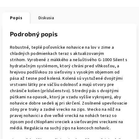
Popis
Diskusia
Podrobný popis
Robustné, teplé poľovnícke nohavice na lov v zime a
chladných podmienkach teraz s aktualizovaným
strihom.
Vyrobené z mäkkého a nešuštivého G-1000 Silent s
hydratačným systémom, ktorý chráni pred vlhkosťou, a
hrejivou podšívkou zo sieťoviny s vysokým objemom od
pása až tesne pod kolená.
Kolená sú vystužené dvojitými
vrstvami látky pre väčšiu odolnosť a majú otvory pre
chrániče kolien (príslušenstvo).
Stredný pás s dvojitými
pútkami na opasok, ktorý je vzadu vyššie vykrojený, aby
nohavice dobre sedeli aj pri skrčení.
Zosilnené upevňovacie
zóny pre traky a zadné vrecko na zips.
Vrecko na nôž na
pravej nohavici a dve veľké vrecká na nohách teraz so
zipsom pod chlopňami vreciek a sieťovanými vreckami na
médiá.
Regulácia na suchý zips na koncoch nohavíc.