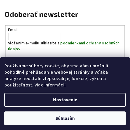
Odoberať newsletter
Email
Vložením e-mailu súhlasíte s
podmienkami ochrany osobných
údajov
Používame súbory cookie, aby sme vám umožnili
Prihlásiť sa
pohodlné prehliadanie webovej stránky a vďaka
analýze neustále zlepšovali jej funkcie, výkon a
Z
použiteľnosť.
Viac informácií
Kinostrelnica Páleník
KiWWWi.sk
á
p
Nastavenie
ä
t
Copyright 2026
Poľovníctvo Páleník
. Všetky práva vyhradené.
Súhlasím
i
Vytvoril Shoptet
e