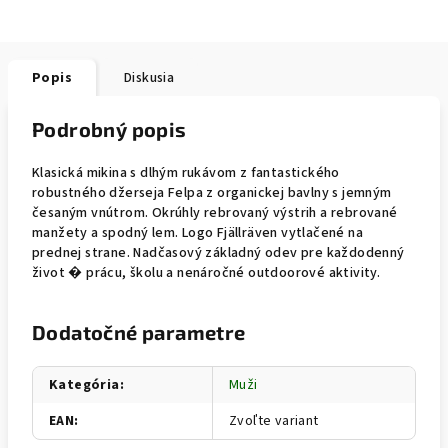
Popis
Diskusia
Podrobný popis
Klasická mikina s dlhým rukávom z fantastického
robustného džerseja Felpa z organickej bavlny s jemným
česaným vnútrom. Okrúhly rebrovaný výstrih a rebrované
manžety a spodný lem. Logo Fjällräven vytlačené na
prednej strane. Nadčasový základný odev pre každodenný
život � prácu, školu a nenáročné outdoorové aktivity.
Dodatočné parametre
Kategória
:
Muži
EAN
:
Zvoľte variant