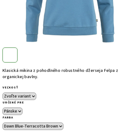
Klasická mikina z pohodlného robustného džerseja Felpa z
organickej bavlny.
VEĽKOSŤ
URČENÉ PRE
FARBA