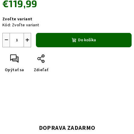
€119,99
Jednotková
Zvoľte variant
cena:
Kód:
Zvoľte variant
−
+
Do košíka
Opýtať sa
Zdieľať
DOPRAVA ZADARMO