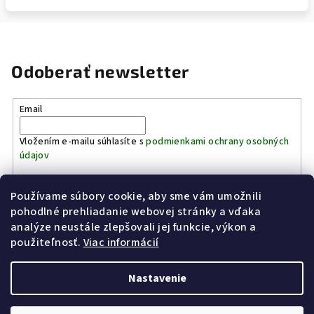
Odoberať newsletter
Email
Vložením e-mailu súhlasíte s
podmienkami ochrany osobných
údajov
Používame súbory cookie, aby sme vám umožnili
Prihlásiť sa
pohodlné prehliadanie webovej stránky a vďaka
analýze neustále zlepšovali jej funkcie, výkon a
Z
použiteľnosť.
Viac informácií
Kinostrelnica Páleník
KiWWWi.sk
á
p
Nastavenie
ä
t
Copyright 2026
Poľovníctvo Páleník
. Všetky práva vyhradené.