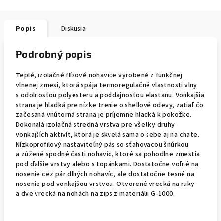
Popis
Diskusia
Podrobný popis
Teplé, izolačné flísové nohavice vyrobené z funkčnej
vlnenej zmesi, ktorá spája termoregulačné vlastnosti vlny
s odolnosťou polyesteru a poddajnosťou elastanu. Vonkajšia
strana je hladká pre nízke trenie o shellové odevy, zatiaľ čo
začesaná vnútorná strana je príjemne hladká k pokožke.
Dokonalá izolačná stredná vrstva pre všetky druhy
vonkajších aktivít, ktorá je skvelá sama o sebe aj na chate.
Nízkoprofilový nastaviteľný pás so sťahovacou šnúrkou
a zúžené spodné časti nohavíc, ktoré sa pohodlne zmestia
pod ďalšie vrstvy alebo s topánkami. Dostatočne voľné na
nosenie cez pár dlhých nohavíc, ale dostatočne tesné na
nosenie pod vonkajšou vrstvou. Otvorené vrecká na ruky
a dve vrecká na nohách na zips z materiálu G-1000.