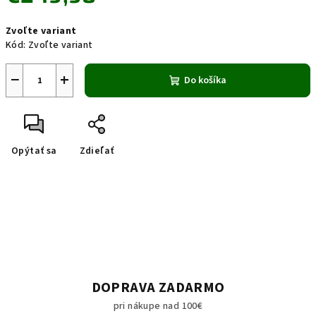
Jednotková
Zvoľte variant
cena:
Kód:
Zvoľte variant
−
+
Do košíka
Opýtať sa
Zdieľať
DOPRAVA ZADARMO
pri nákupe nad 100€