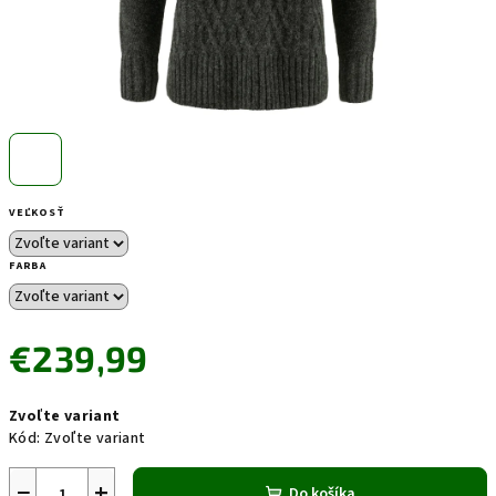
VEĽKOSŤ
FARBA
€239,99
Jednotková
Zvoľte variant
cena:
Kód:
Zvoľte variant
−
+
Do košíka