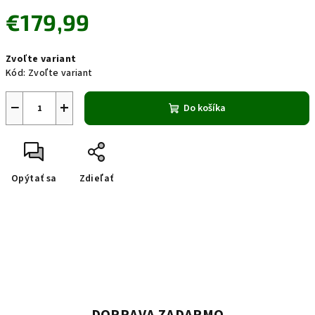
€179,99
Jednotková
Zvoľte variant
cena:
Kód:
Zvoľte variant
−
+
Do košíka
Opýtať sa
Zdieľať