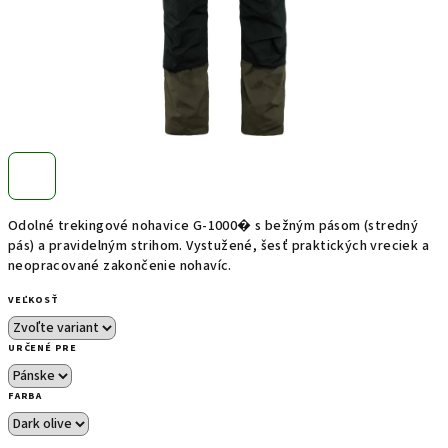
Odolné trekingové nohavice G-1000� s bežným pásom (stredný
pás) a pravidelným strihom. Vystužené, šesť praktických vreciek a
neopracované zakončenie nohavíc.
VEĽKOSŤ
URČENÉ PRE
FARBA