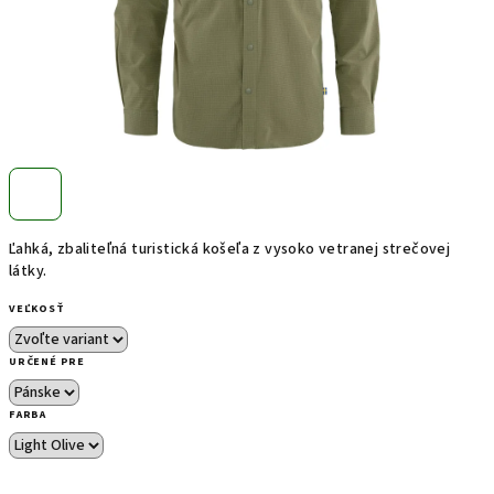
Ľahká, zbaliteľná turistická košeľa z vysoko vetranej strečovej
látky.
VEĽKOSŤ
URČENÉ PRE
FARBA