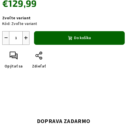
€129,99
Jednotková
Zvoľte variant
cena:
Kód:
Zvoľte variant
−
+
Do košíka
Opýtať sa
Zdieľať
DOPRAVA ZADARMO