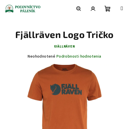
Prejsť
na
obsah
Nákupn
Hľadať
Prihlásenie
Fjällräven Logo Tričko
košík
FJÄLLRÄVEN
Priemerné
Neohodnotené
Podrobnosti hodnotenia
hodnotenie
produktu
je
0,0
z
5
hviezdičiek.