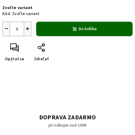
Jednotková
Zvoľte variant
cena:
Kód:
Zvoľte variant
−
+
Do košíka
Opýtať sa
Zdieľať
DOPRAVA ZADARMO
pri nákupe nad 100€