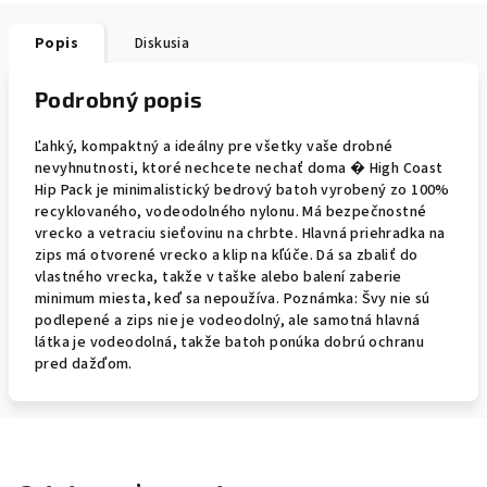
Popis
Diskusia
Podrobný popis
Ľahký, kompaktný a ideálny pre všetky vaše drobné
nevyhnutnosti, ktoré nechcete nechať doma � High Coast
Hip Pack je minimalistický bedrový batoh vyrobený zo 100%
recyklovaného, ​​vodeodolného nylonu. Má bezpečnostné
vrecko a vetraciu sieťovinu na chrbte. Hlavná priehradka na
zips má otvorené vrecko a klip na kľúče. Dá sa zbaliť do
vlastného vrecka, takže v taške alebo balení zaberie
minimum miesta, keď sa nepoužíva. Poznámka: Švy nie sú
podlepené a zips nie je vodeodolný, ale samotná hlavná
látka je vodeodolná, takže batoh ponúka dobrú ochranu
pred dažďom.