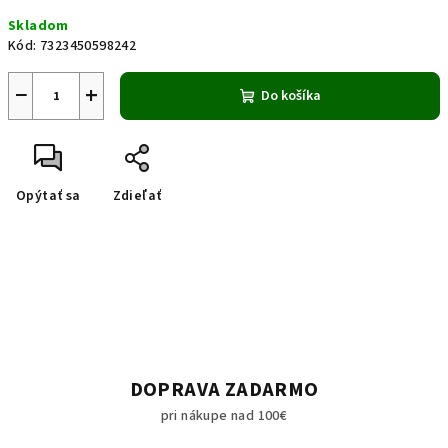
Jednotková
Skladom
cena:
Kód:
7323450598242
−
+
Do košíka
Opýtať sa
Zdieľať
DOPRAVA ZADARMO
pri nákupe nad 100€